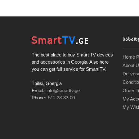
ᲡᲐᲡᲐᲠ
The best place to buy Smart TV devices
Home P
and accessories in Georgia. Also here
About U
you can get full service for Smart TV.
Delivery
Conditi
Tbilisi, Goergia
Order T
Email:
info@smarttv.ge
Phone:
511-33-33-00
My Acc
My Wish