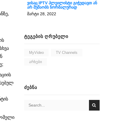
ვისაც IPTV პლეილისტი გიჭედავთ ან
არ მუშაობს ნორმალურად
ნზე,
მარტი 28, 2022
ᲢᲔᲒᲔᲑᲘᲡ ᲦᲠᲣᲑᲔᲚᲘ
ის
სხვა
MyVideo
TV Channels
ნ
Არხები
ე;
აციის
ვსებულ
ᲫᲔᲑᲜᲐ
ნტის
დომელი