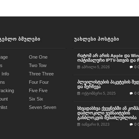
ᲒᲔᲑᲚᲝ ᲑᲛᲣᲚᲔᲑᲘ
ᲣᲐᲮᲚᲔᲡᲘ ᲞᲝᲡᲢᲔᲑᲘ
რატომ არ არის Apple და Wi
age
One One
ოპტიმალური IPTV-სთვის და რა
s
Two Tow
აპრილი 5, 2026
0 
 Info
Three Three
ons
Four Four
პლეილისტების პაკეტების შე
და შერჩევა
racking
Five Five
ოქტომბერი 5, 2025
0 
ount
Six Six
list
Seven Seven
სხვადასხვა ქვეყნებში ან კომპ
დაბლოკილი ვებსაიტების
განბლოკვის შესაძლებლობა
იანვარი 9, 2023
0 