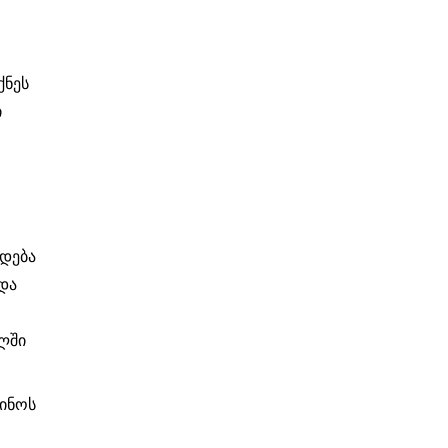
ქნეს
ი
ლდება
ადა
ლში
ძინოს