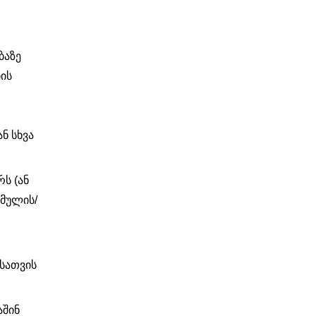
ბაზე
ბის
ნ სხვა
ს (ან
ბმულის/
სათვის
აშინ