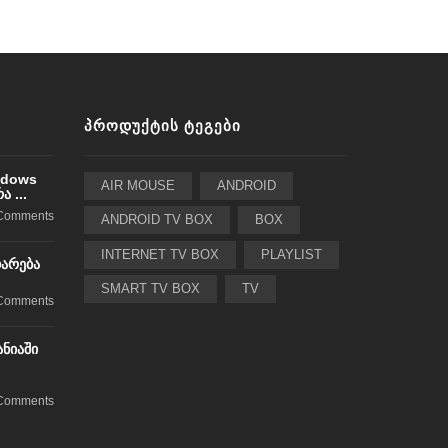
ᲞᲠᲝᲓᲣᲥᲢᲘᲡ ᲢᲔᲒᲔᲑᲘ
ndows
AIR MOUSE
ANDROID
 ...
Comments
ANDROID TV BOX
BOX
INTERNET TV BOX
PLAYLIST
დარება
SMART TV BOX
TV
Comments
ანიაში
Comments