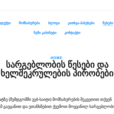
ᲓᲣᲥᲢᲘ
ᲛᲝᲛᲡᲐᲮᲣᲠᲔᲑᲐ
ᲑᲚᲝᲒᲘ
ᲙᲘᲗᲮᲕᲐ-ᲞᲐᲡᲣᲮᲔᲑᲘ
ᲬᲔᲡᲔᲑᲘ
ᲩᲔᲛᲘ ᲙᲐᲑᲘᲜᲔᲢᲘ
ᲙᲝᲜᲢᲐᲥᲢᲘ
HOME
ᲡᲐᲠᲒᲔᲑᲚᲝᲑᲘᲡ ᲬᲔᲡᲔᲑᲘ ᲓᲐ
ᲮᲔᲚᲨᲔᲙᲠᲣᲚᲔᲑᲘᲡ ᲞᲘᲠᲝᲑᲔᲑᲘ
ატზე (შემდგომში ვებ-საიტი) მომსახურების შეკვეთით თქვენ
მ გაეცანით და ეთანხმებით ქვემოთ მოყვანილ სარგებლობ