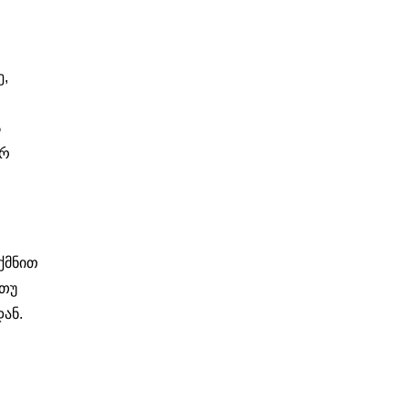
ე,
ს
ერ
ქმნით
 თუ
ან.