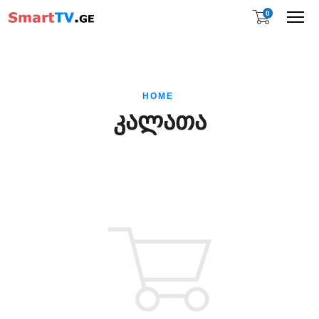
0
Me
HOME
ᲙᲐᲚᲐᲗᲐ