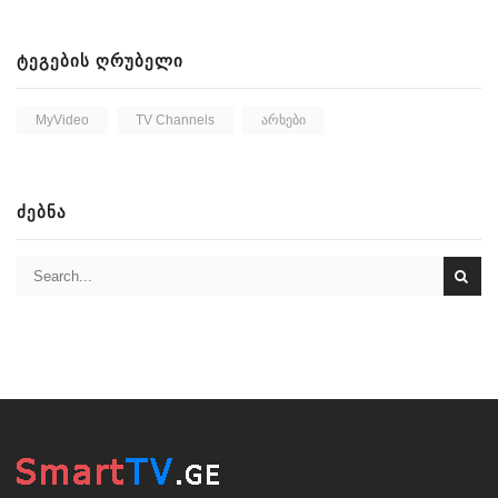
ᲢᲔᲒᲔᲑᲘᲡ ᲦᲠᲣᲑᲔᲚᲘ
MyVideo
TV Channels
Არხები
ᲫᲔᲑᲜᲐ