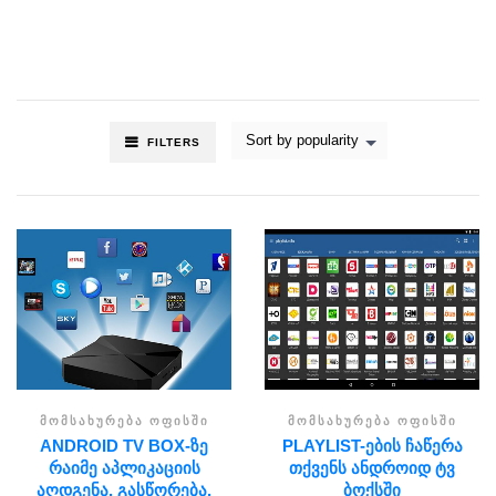
Sort by popularity
FILTERS
ᲛᲝᲛᲡᲐᲮᲣᲠᲔᲑᲐ ᲝᲤᲘᲡᲨᲘ
ᲛᲝᲛᲡᲐᲮᲣᲠᲔᲑᲐ ᲝᲤᲘᲡᲨᲘ
ANDROID TV BOX-ᲖᲔ
PLAYLIST-ᲔᲑᲘᲡ ᲩᲐᲬᲔᲠᲐ
ᲠᲐᲘᲛᲔ ᲐᲞᲚᲘᲙᲐᲪᲘᲘᲡ
ᲗᲥᲕᲔᲜᲡ ᲐᲜᲓᲠᲝᲘᲓ ᲢᲕ
ᲐᲦᲓᲒᲔᲜᲐ, ᲒᲐᲡᲬᲝᲠᲔᲑᲐ,
ᲑᲝᲥᲡᲨᲘ