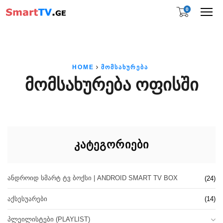
0
Me
HOME
ᲛᲝᲛᲡᲐᲮᲣᲠᲔᲑᲐ
ᲛᲝᲛᲡᲐᲮᲣᲠᲔᲑᲐ ᲝᲤᲘᲡᲨᲘ
ᲙᲐᲢᲔᲒᲝᲠᲘᲔᲑᲘ
ᲐᲜᲓᲠᲝᲘᲓ ᲡᲛᲐᲠᲢ ᲢᲕ ᲑᲝᲥᲡᲘ | ANDROID SMART TV BOX
(24)
ᲐᲥᲡᲔᲡᲣᲐᲠᲔᲑᲘ
(14)
ᲞᲚᲔᲘᲚᲘᲡᲢᲔᲑᲘ (PLAYLIST)