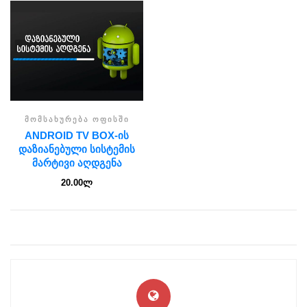
ᲛᲝᲛᲡᲐᲮᲣᲠᲔᲑᲐ ᲝᲤᲘᲡᲨᲘ
ANDROID TV BOX-ᲘᲡ
ᲓᲐᲖᲘᲐᲜᲔᲑᲣᲚᲘ ᲡᲘᲡᲢᲔᲛᲘᲡ
ᲛᲐᲠᲢᲘᲕᲘ ᲐᲦᲓᲒᲔᲜᲐ
20.00
ლ