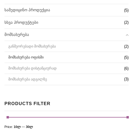
ᲡᲐᲛᲔᲓᲘᲪᲘᲜᲝ ᲞᲠᲝᲓᲣᲥᲪᲘᲐ
(5)
ᲡᲮᲕᲐ ᲞᲠᲝᲓᲣᲥᲢᲔᲑᲘ
(2)
ᲛᲝᲛᲡᲐᲮᲣᲠᲔᲑᲐ
(2)
ᲒᲐᲜᲛᲔᲝᲠᲔᲑᲐᲓᲘ ᲛᲝᲛᲡᲐᲮᲣᲠᲔᲑᲐ
(5)
ᲛᲝᲛᲡᲐᲮᲣᲠᲔᲑᲐ ᲝᲤᲘᲡᲨᲘ
(6)
ᲛᲝᲛᲡᲐᲮᲣᲠᲔᲑᲐ ᲓᲘᲡᲢᲐᲜᲪᲘᲣᲠᲐᲓ
(3)
ᲛᲝᲛᲡᲐᲮᲣᲠᲔᲑᲐ ᲐᲓᲒᲘᲚᲖᲔ
PRODUCTS FILTER
Price:
10ლ
—
30ლ