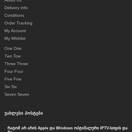
Delivery Info
Conditions
Order Tracking
My Account
My Wishlist
One One
Two Tow
Three Three
Four Four
Five Five
Six Six
Seven Seven
ᲣᲐᲮᲚᲔᲡᲘ ᲞᲝᲡᲢᲔᲑᲘ
რატომ არ არის Apple და Windows ოპტიმალური IPTV-სთვის და