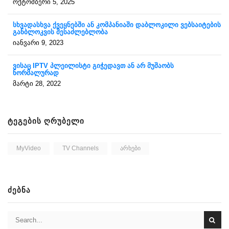
ოქტომბერი 5, 2025
სხვადასხვა ქვეყნებში ან კომპანიაში დაბლოკილი ვებსაიტების
განბლოკვის შესაძლებლობა
იანვარი 9, 2023
ვისაც IPTV პლეილისტი გიჭედავთ ან არ მუშაობს
ნორმალურად
მარტი 28, 2022
ᲢᲔᲒᲔᲑᲘᲡ ᲦᲠᲣᲑᲔᲚᲘ
MyVideo
TV Channels
Არხები
ᲫᲔᲑᲜᲐ