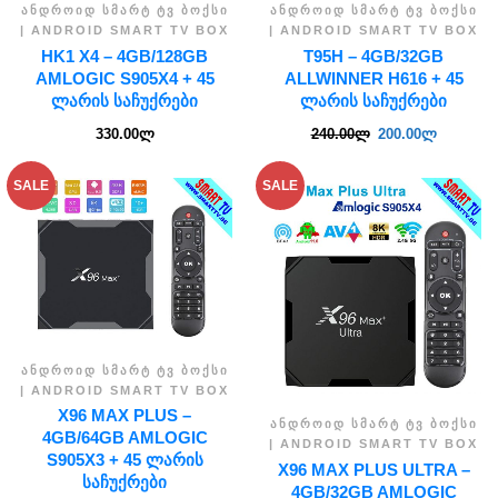
ᲐᲜᲓᲠᲝᲘᲓ ᲡᲛᲐᲠᲢ ᲢᲕ ᲑᲝᲥᲡᲘ
ᲐᲜᲓᲠᲝᲘᲓ ᲡᲛᲐᲠᲢ ᲢᲕ ᲑᲝᲥᲡᲘ
| ANDROID SMART TV BOX
| ANDROID SMART TV BOX
HK1 X4 – 4GB/128GB
T95H – 4GB/32GB
AMLOGIC S905X4 + 45
ALLWINNER H616 + 45
ᲚᲐᲠᲘᲡ ᲡᲐᲩᲣᲥᲠᲔᲑᲘ
ᲚᲐᲠᲘᲡ ᲡᲐᲩᲣᲥᲠᲔᲑᲘ
330.00
ლ
240.00
ლ
200.00
ლ
SALE
SALE
ᲐᲜᲓᲠᲝᲘᲓ ᲡᲛᲐᲠᲢ ᲢᲕ ᲑᲝᲥᲡᲘ
| ANDROID SMART TV BOX
X96 MAX PLUS –
ᲐᲜᲓᲠᲝᲘᲓ ᲡᲛᲐᲠᲢ ᲢᲕ ᲑᲝᲥᲡᲘ
4GB/64GB AMLOGIC
| ANDROID SMART TV BOX
S905X3 + 45 ᲚᲐᲠᲘᲡ
X96 MAX PLUS ULTRA –
ᲡᲐᲩᲣᲥᲠᲔᲑᲘ
4GB/32GB AMLOGIC