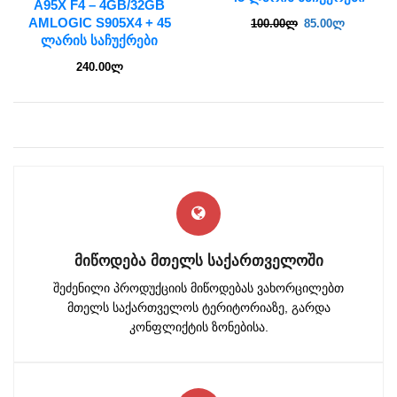
A95X F4 – 4GB/32GB
AMLOGIC S905X4 + 45
100.00
ლ
85.00
ლ
ᲚᲐᲠᲘᲡ ᲡᲐᲩᲣᲥᲠᲔᲑᲘ
240.00
ლ
ᲛᲘᲬᲝᲓᲔᲑᲐ ᲛᲗᲔᲚᲡ ᲡᲐᲥᲐᲠᲗᲕᲔᲚᲝᲨᲘ
შეძენილი პროდუქციის მიწოდებას ვახორცილებთ
მთელს საქართველოს ტერიტორიაზე, გარდა
კონფლიქტის ზონებისა.