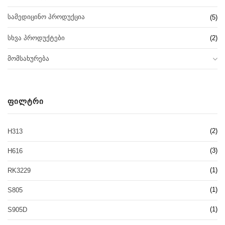
ᲡᲐᲛᲔᲓᲘᲪᲘᲜᲝ ᲞᲠᲝᲓᲣᲥᲪᲘᲐ
(5)
ᲡᲮᲕᲐ ᲞᲠᲝᲓᲣᲥᲢᲔᲑᲘ
(2)
ᲛᲝᲛᲡᲐᲮᲣᲠᲔᲑᲐ
ᲤᲘᲚᲢᲠᲘ
(2)
H313
(3)
H616
(1)
RK3229
(1)
S805
(1)
S905D