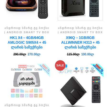
ᲐᲜᲓᲠᲝᲘᲓ ᲡᲛᲐᲠᲢ ᲢᲕ ᲑᲝᲥᲡᲘ
ᲐᲜᲓᲠᲝᲘᲓ ᲡᲛᲐᲠᲢ ᲢᲕ ᲑᲝᲥᲡᲘ
| ANDROID SMART TV BOX
| ANDROID SMART TV BOX
HK1 X4 – 4GB/64GB
X96Q – 1GB/8GB
AMLOGIC S905X4 + 45
ALLWINNER H313 + 45
ᲚᲐᲠᲘᲡ ᲡᲐᲩᲣᲥᲠᲔᲑᲘ
ᲚᲐᲠᲘᲡ ᲡᲐᲩᲣᲥᲠᲔᲑᲘ
290.00
ლ
270.00
ლ
115.00
ლ
100.00
ლ
SALE
ᲐᲠ ᲐᲠᲘᲡ
ᲒᲐᲧᲘᲓᲕᲐᲨᲘ
ᲐᲜᲓᲠᲝᲘᲓ ᲡᲛᲐᲠᲢ ᲢᲕ ᲑᲝᲥᲡᲘ