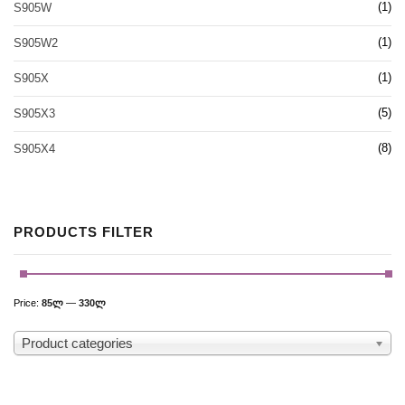
(1)
S905W
(1)
S905W2
(1)
S905X
(5)
S905X3
(8)
S905X4
PRODUCTS FILTER
Price:
85ლ
—
330ლ
Product categories