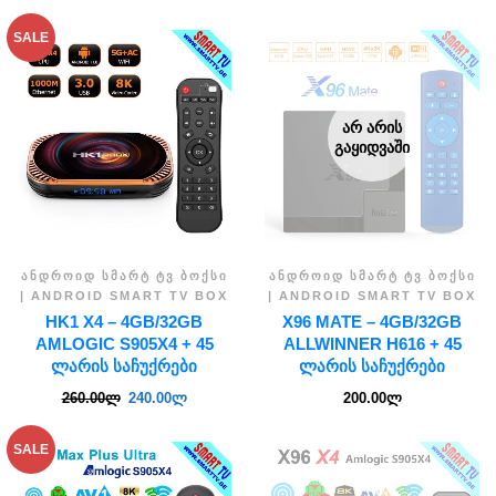
SALE
ᲐᲠ ᲐᲠᲘᲡ
ᲒᲐᲧᲘᲓᲕᲐᲨᲘ
ᲐᲜᲓᲠᲝᲘᲓ ᲡᲛᲐᲠᲢ ᲢᲕ ᲑᲝᲥᲡᲘ
ᲐᲜᲓᲠᲝᲘᲓ ᲡᲛᲐᲠᲢ ᲢᲕ ᲑᲝᲥᲡᲘ
| ANDROID SMART TV BOX
| ANDROID SMART TV BOX
HK1 X4 – 4GB/32GB
X96 MATE – 4GB/32GB
AMLOGIC S905X4 + 45
ALLWINNER H616 + 45
ᲚᲐᲠᲘᲡ ᲡᲐᲩᲣᲥᲠᲔᲑᲘ
ᲚᲐᲠᲘᲡ ᲡᲐᲩᲣᲥᲠᲔᲑᲘ
260.00
ლ
240.00
ლ
200.00
ლ
SALE