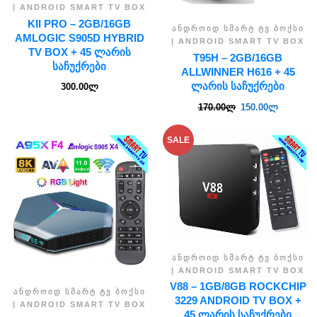
| ANDROID SMART TV BOX
KII PRO – 2GB/16GB
ᲐᲜᲓᲠᲝᲘᲓ ᲡᲛᲐᲠᲢ ᲢᲕ ᲑᲝᲥᲡᲘ
AMLOGIC S905D HYBRID
| ANDROID SMART TV BOX
TV BOX + 45 ᲚᲐᲠᲘᲡ
T95H – 2GB/16GB
ᲡᲐᲩᲣᲥᲠᲔᲑᲘ
ALLWINNER H616 + 45
ᲚᲐᲠᲘᲡ ᲡᲐᲩᲣᲥᲠᲔᲑᲘ
300.00
ლ
170.00
ლ
150.00
ლ
SALE
ᲐᲜᲓᲠᲝᲘᲓ ᲡᲛᲐᲠᲢ ᲢᲕ ᲑᲝᲥᲡᲘ
| ANDROID SMART TV BOX
V88 – 1GB/8GB ROCKCHIP
ᲐᲜᲓᲠᲝᲘᲓ ᲡᲛᲐᲠᲢ ᲢᲕ ᲑᲝᲥᲡᲘ
3229 ANDROID TV BOX +
| ANDROID SMART TV BOX
45 ᲚᲐᲠᲘᲡ ᲡᲐᲩᲣᲥᲠᲔᲑᲘ