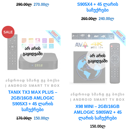
S905X4 + 45 ᲚᲐᲠᲘᲡ
290.00
ლ
270.00
ლ
ᲡᲐᲩᲣᲥᲠᲔᲑᲘ
260.00
ლ
240.00
ლ
SALE
ᲐᲠ ᲐᲠᲘᲡ
ᲒᲐᲧᲘᲓᲕᲐᲨᲘ
ᲐᲠ ᲐᲠᲘᲡ
ᲒᲐᲧᲘᲓᲕᲐᲨᲘ
ᲐᲜᲓᲠᲝᲘᲓ ᲡᲛᲐᲠᲢ ᲢᲕ ᲑᲝᲥᲡᲘ
| ANDROID SMART TV BOX
TANIX TX3 MAX PLUS –
ᲐᲜᲓᲠᲝᲘᲓ ᲡᲛᲐᲠᲢ ᲢᲕ ᲑᲝᲥᲡᲘ
2GB/16GB AMLOGIC
| ANDROID SMART TV BOX
S905X3 + 45 ᲚᲐᲠᲘᲡ
X98 MINI – 2GB/16GB
ᲡᲐᲩᲣᲥᲠᲔᲑᲘ
AMLOGIC S905W2 + 45
ᲚᲐᲠᲘᲡ ᲡᲐᲩᲣᲥᲠᲔᲑᲘ
170.00
ლ
150.00
ლ
150.00
ლ