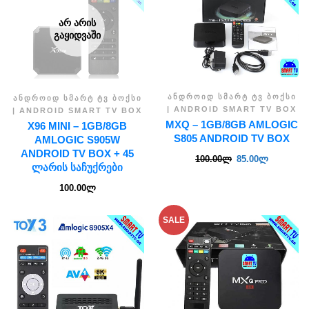
ᲐᲠ ᲐᲠᲘᲡ
ᲒᲐᲧᲘᲓᲕᲐᲨᲘ
ᲐᲜᲓᲠᲝᲘᲓ ᲡᲛᲐᲠᲢ ᲢᲕ ᲑᲝᲥᲡᲘ
ᲐᲜᲓᲠᲝᲘᲓ ᲡᲛᲐᲠᲢ ᲢᲕ ᲑᲝᲥᲡᲘ
| ANDROID SMART TV BOX
| ANDROID SMART TV BOX
MXQ – 1GB/8GB AMLOGIC
X96 MINI – 1GB/8GB
S805 ANDROID TV BOX
AMLOGIC S905W
ANDROID TV BOX + 45
100.00
ლ
85.00
ლ
ᲚᲐᲠᲘᲡ ᲡᲐᲩᲣᲥᲠᲔᲑᲘ
100.00
ლ
SALE