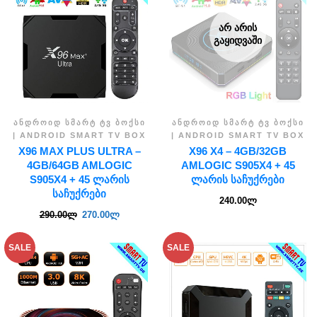
ᲐᲠ ᲐᲠᲘᲡ
ᲒᲐᲧᲘᲓᲕᲐᲨᲘ
ᲐᲜᲓᲠᲝᲘᲓ ᲡᲛᲐᲠᲢ ᲢᲕ ᲑᲝᲥᲡᲘ
ᲐᲜᲓᲠᲝᲘᲓ ᲡᲛᲐᲠᲢ ᲢᲕ ᲑᲝᲥᲡᲘ
| ANDROID SMART TV BOX
| ANDROID SMART TV BOX
X96 MAX PLUS ULTRA –
X96 X4 – 4GB/32GB
4GB/64GB AMLOGIC
AMLOGIC S905X4 + 45
S905X4 + 45 ᲚᲐᲠᲘᲡ
ᲚᲐᲠᲘᲡ ᲡᲐᲩᲣᲥᲠᲔᲑᲘ
ᲡᲐᲩᲣᲥᲠᲔᲑᲘ
240.00
ლ
290.00
ლ
270.00
ლ
SALE
SALE