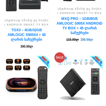
ᲐᲜᲓᲠᲝᲘᲓ ᲡᲛᲐᲠᲢ ᲢᲕ ᲑᲝᲥᲡᲘ
| ANDROID SMART TV BOX
MXQ PRO – 1GB/8GB
ᲐᲜᲓᲠᲝᲘᲓ ᲡᲛᲐᲠᲢ ᲢᲕ ᲑᲝᲥᲡᲘ
AMLOGIC S905X ANDROID
| ANDROID SMART TV BOX
TV BOX + 45 ᲚᲐᲠᲘᲡ
TOX3 – 4GB/32GB
ᲡᲐᲩᲣᲥᲠᲔᲑᲘ
AMLOGIC S905X4 + 45
ᲚᲐᲠᲘᲡ ᲡᲐᲩᲣᲥᲠᲔᲑᲘ
115.00
ლ
100.00
ლ
300.00
ლ
SALE