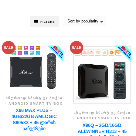
Sort by popularity
FILTERS
SALE
SALE
ᲐᲜᲓᲠᲝᲘᲓ ᲡᲛᲐᲠᲢ ᲢᲕ ᲑᲝᲥᲡᲘ
| ANDROID SMART TV BOX
X96 MAX PLUS –
ᲐᲜᲓᲠᲝᲘᲓ ᲡᲛᲐᲠᲢ ᲢᲕ ᲑᲝᲥᲡᲘ
4GB/32GB AMLOGIC
| ANDROID SMART TV BOX
S905X3 + 45 ᲚᲐᲠᲘᲡ
X96Q – 2GB/16GB
ᲡᲐᲩᲣᲥᲠᲔᲑᲘ
ALLWINNER H313 + 45