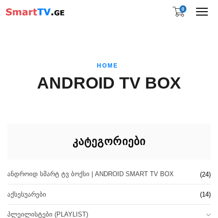
0
Me
HOME
ANDROID TV BOX
ᲙᲐᲢᲔᲒᲝᲠᲘᲔᲑᲘ
ᲐᲜᲓᲠᲝᲘᲓ ᲡᲛᲐᲠᲢ ᲢᲕ ᲑᲝᲥᲡᲘ | ANDROID SMART TV BOX
(24)
ᲐᲥᲡᲔᲡᲣᲐᲠᲔᲑᲘ
(14)
ᲞᲚᲔᲘᲚᲘᲡᲢᲔᲑᲘ (PLAYLIST)