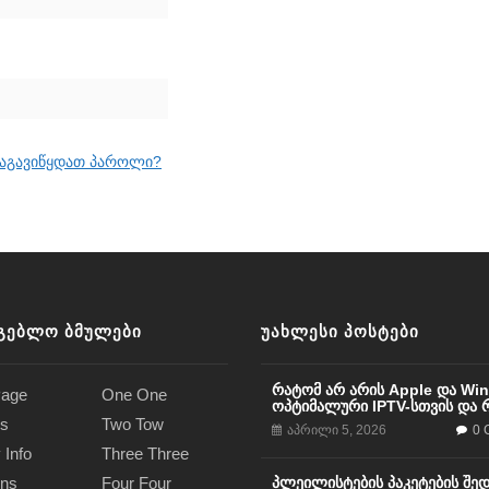
აგავიწყდათ პაროლი?
ᲒᲔᲑᲚᲝ ᲑᲛᲣᲚᲔᲑᲘ
ᲣᲐᲮᲚᲔᲡᲘ ᲞᲝᲡᲢᲔᲑᲘ
რატომ არ არის Apple და Wi
age
One One
ოპტიმალური IPTV-სთვის და რა
s
Two Tow
აპრილი 5, 2026
0 
 Info
Three Three
ons
Four Four
პლეილისტების პაკეტების შე