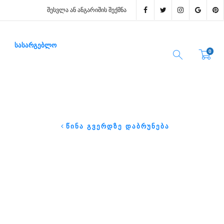
ᲨᲔᲡᲕᲚᲐ ᲐᲜ ᲐᲜᲒᲐᲠᲘᲨᲘᲡ ᲨᲔᲥᲛᲜᲐ
ᲡᲐᲡᲐᲠᲒᲔᲑᲚᲝ
0
ᲬᲘᲜᲐ ᲒᲕᲔᲠᲓᲖᲔ ᲓᲐᲑᲠᲣᲜᲔᲑᲐ