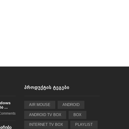
ᲞᲠᲝᲓᲣᲥᲢᲘᲡ ᲢᲔᲒᲔᲑᲘ
ndows
AIR MOUSE
ANDROID
 ...
Comments
ANDROID TV BOX
BOX
INTERNET TV BOX
PLAYLIST
დარება