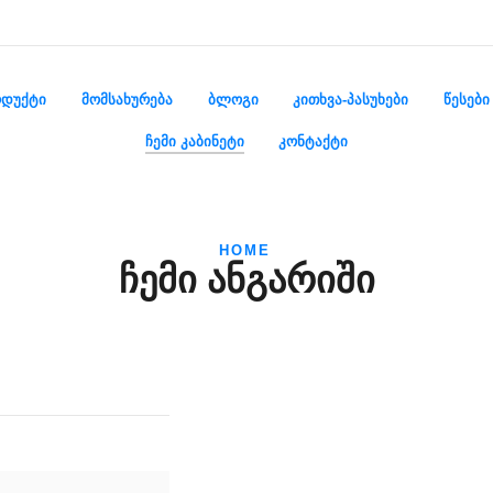
ᲓᲣᲥᲢᲘ
ᲛᲝᲛᲡᲐᲮᲣᲠᲔᲑᲐ
ᲑᲚᲝᲒᲘ
ᲙᲘᲗᲮᲕᲐ-ᲞᲐᲡᲣᲮᲔᲑᲘ
ᲬᲔᲡᲔᲑᲘ
ᲩᲔᲛᲘ ᲙᲐᲑᲘᲜᲔᲢᲘ
ᲙᲝᲜᲢᲐᲥᲢᲘ
HOME
ᲩᲔᲛᲘ ᲐᲜᲒᲐᲠᲘᲨᲘ