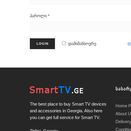
პაროლი
*
დ
დამიმახსოვრე
ᲡᲐᲡᲐᲠ
The best place to buy Smart TV devices
Home P
and accessories in Georgia. Also here
About U
you can get full service for Smart TV.
Delivery
Conditi
Tbilisi, Goergia