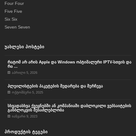
Four Four
Five Five
Six Six
Seven Seven
ᲣᲐᲮᲚᲔᲡᲘ ᲞᲝᲡᲢᲔᲑᲘ
რატომ არ არის Apple და Windows ოპტიმალური IPTV-სთვის და
რა ...
აპრილი 5, 2026
პლეილისტების პაკეტების შედარება და შერჩევა
ოქტომბერი 5, 2025
სხვადასხვა ქვეყნებში ან კომპანიაში დაბლოკილი ვებსაიტების
განბლოკვის შესაძლებლობა
იანვარი 9, 2023
ᲞᲠᲝᲓᲣᲥᲢᲘᲡ ᲢᲔᲒᲔᲑᲘ