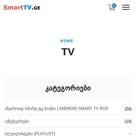
0
Me
HOME
TV
ᲙᲐᲢᲔᲒᲝᲠᲘᲔᲑᲘ
ᲐᲜᲓᲠᲝᲘᲓ ᲡᲛᲐᲠᲢ ᲢᲕ ᲑᲝᲥᲡᲘ | ANDROID SMART TV BOX
(24)
ᲐᲥᲡᲔᲡᲣᲐᲠᲔᲑᲘ
(14)
ᲞᲚᲔᲘᲚᲘᲡᲢᲔᲑᲘ (PLAYLIST)