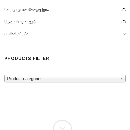
ᲡᲐᲛᲔᲓᲘᲪᲘᲜᲝ ᲞᲠᲝᲓᲣᲥᲪᲘᲐ
(5)
ᲡᲮᲕᲐ ᲞᲠᲝᲓᲣᲥᲢᲔᲑᲘ
(2)
ᲛᲝᲛᲡᲐᲮᲣᲠᲔᲑᲐ
PRODUCTS FILTER
Product categories