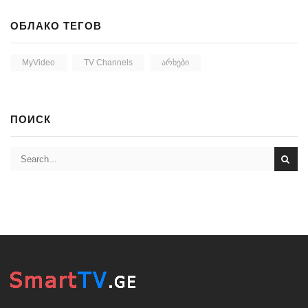
ОБЛАКО ТЕГОВ
MyVideo
TV Channels
Არხები
ПОИСК