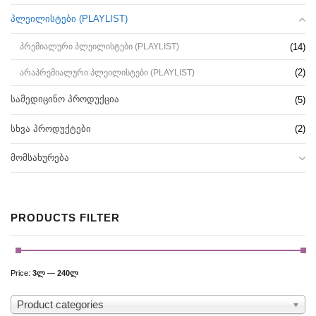
ᲞᲚᲔᲘᲚᲘᲡᲢᲔᲑᲘ (PLAYLIST)
(14)
ᲞᲠᲔᲛᲘᲐᲚᲣᲠᲘ ᲞᲚᲔᲘᲚᲘᲡᲢᲔᲑᲘ (PLAYLIST)
(2)
ᲐᲠᲐᲞᲠᲔᲛᲘᲐᲚᲣᲠᲘ ᲞᲚᲔᲘᲚᲘᲡᲢᲔᲑᲘ (PLAYLIST)
ᲡᲐᲛᲔᲓᲘᲪᲘᲜᲝ ᲞᲠᲝᲓᲣᲥᲪᲘᲐ
(5)
ᲡᲮᲕᲐ ᲞᲠᲝᲓᲣᲥᲢᲔᲑᲘ
(2)
ᲛᲝᲛᲡᲐᲮᲣᲠᲔᲑᲐ
PRODUCTS FILTER
Price:
3ლ
—
240ლ
Product categories