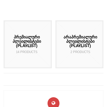
ᲞᲠᲔᲛᲘᲐᲚᲣᲠᲘ
ᲐᲠᲐᲞᲠᲔᲛᲘᲐᲚᲣᲠᲘ
ᲞᲚᲔᲘᲚᲘᲡᲢᲔᲑᲘ
ᲞᲚᲔᲘᲚᲘᲡᲢᲔᲑᲘ
(PLAYLIST)
(PLAYLIST)
14 PRODUCTS
2 PRODUCTS