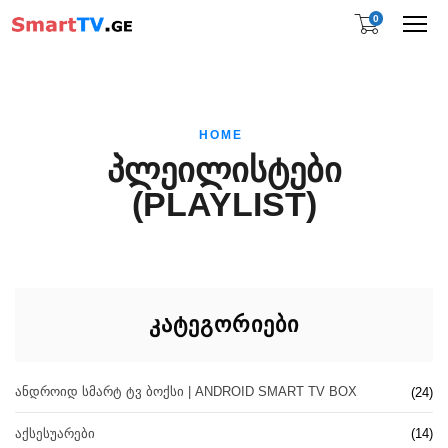
0
Me
HOME
ᲞᲚᲔᲘᲚᲘᲡᲢᲔᲑᲘ
(PLAYLIST)
ᲙᲐᲢᲔᲒᲝᲠᲘᲔᲑᲘ
ᲐᲜᲓᲠᲝᲘᲓ ᲡᲛᲐᲠᲢ ᲢᲕ ᲑᲝᲥᲡᲘ | ANDROID SMART TV BOX
(24)
ᲐᲥᲡᲔᲡᲣᲐᲠᲔᲑᲘ
(14)