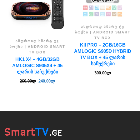
ᲐᲜᲓᲠᲝᲘᲓ ᲡᲛᲐᲠᲢ ᲢᲕ
ᲑᲝᲥᲡᲘ | ANDROID SMART
TV BOX
ᲐᲜᲓᲠᲝᲘᲓ ᲡᲛᲐᲠᲢ ᲢᲕ
KII PRO – 2GB/16GB
ᲑᲝᲥᲡᲘ | ANDROID SMART
AMLOGIC S905D HYBRID
TV BOX
TV BOX + 45 ᲚᲐᲠᲘᲡ
HK1 X4 – 4GB/32GB
ᲡᲐᲩᲣᲥᲠᲔᲑᲘ
AMLOGIC S905X4 + 45
ᲚᲐᲠᲘᲡ ᲡᲐᲩᲣᲥᲠᲔᲑᲘ
300.00
ლ
260.00
ლ
240.00
ლ