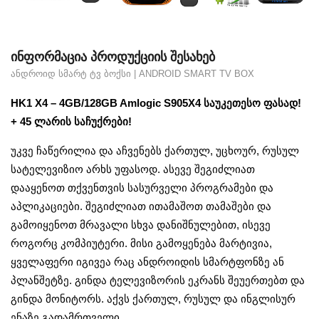
ᲘᲜᲤᲝᲠᲛᲐᲪᲘᲐ ᲞᲠᲝᲓᲣᲥᲪᲘᲘᲡ ᲨᲔᲡᲐᲮᲔᲑ
ᲐᲜᲓᲠᲝᲘᲓ ᲡᲛᲐᲠᲢ ᲢᲕ ᲑᲝᲥᲡᲘ | ANDROID SMART TV BOX
HK1 X4 – 4GB/128GB Amlogic S905X4 საუკეთესო ფასად!
+ 45 ლარის საჩუქრები!
უკვე ჩაწერილია და აჩვენებს ქართულ, უცხოურ, რუსულ
სატელევიზიო არხს უფასოდ. ასევე შეგიძლიათ
დააყენოთ თქვენთვის სასურველი პროგრამები და
აპლიკაციები. შეგიძლიათ ითამაშოთ თამაშები და
გამოიყენოთ მრავალი სხვა დანიშნულებით, ისევე
როგორც კომპიუტერი. მისი გამოყენება მარტივია,
ყველაფერი იგივეა რაც ანდროიდის სმარტფონზე ან
პლანშეტზე. გინდა ტელევიზორის ეკრანს შეუერთებთ და
გინდა მონიტორს. აქვს ქართულ, რუსულ და ინგლისურ
ენაზე გადამრთველი.