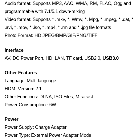
Audio format: Supports MP3, AAC, WMA, RM, FLAC, Ogg and
programmable with 7.1/5.1 down-mixing
Video format: Supports * .mkv, *. Wmv, *. Mpg, * .mpeg, * .dat, *
.avi, * .mov, * .iso, * .mp4, * .rm and * .jpg file formats
Photo Format: HD JPEG/BMP/GIF/PNG/TIFF
Interface
AV, DC Power Port, HD, LAN, TF card, USB2.0,
USB3.0
Other Features
Language: Multi-language
HDMI Version: 2.1
Other Functions: DLNA, ISO Files, Miracast
Power Consumption.: 6W
Power
Power Supply: Charge Adapter
Power Type: External Power Adapter Mode