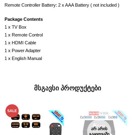
Remote Controller Battery: 2 x AAA Battery ( not included )
Package Contents
1 x TV Box
1 x Remote Control
1 x HDMI Cable
1 x Power Adapter
1 x English Manual
ᲛᲡᲒᲐᲕᲡᲘ ᲞᲠᲝᲓᲣᲥᲢᲔᲑᲘ
SALE
ᲐᲠ ᲐᲠᲘᲡ
ᲒᲐᲧᲘᲓᲕᲐᲨᲘ