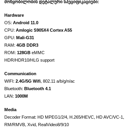
მოწყობილობის დეტალური სპეციფიკაციები:
Hardware
OS:
Android 11.0
CPU:
Amlogic S905X4 Cortex A55
GPU:
Mali-G31
RAM:
4GB DDR3
ROM:
128GB
eMMC
HDR/HDR10/HLG support
Communication
WIFI:
2.4G/5G Wifi
, 802.11 a/b/g/n/ac
Bluetooth:
Bluetooth 4.1
LAN:
1000M
Media
Decoder Format: HD MPEG1/2/4, H.265/HEVC, HD AVC/VC-1,
RM/RMVB, Xvid, RealVideo8/9/10