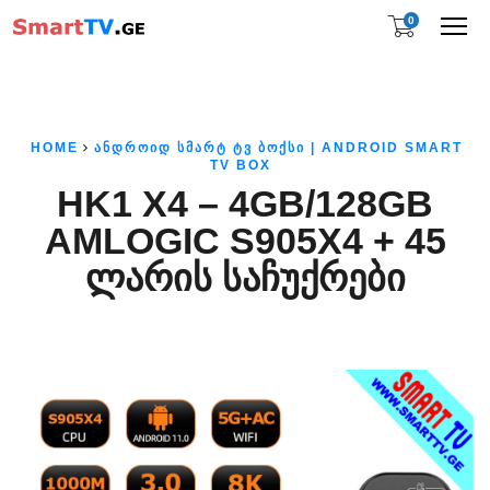
0
Me
HOME
ᲐᲜᲓᲠᲝᲘᲓ ᲡᲛᲐᲠᲢ ᲢᲕ ᲑᲝᲥᲡᲘ | ANDROID SMART
TV BOX
HK1 X4 – 4GB/128GB
AMLOGIC S905X4 + 45
ᲚᲐᲠᲘᲡ ᲡᲐᲩᲣᲥᲠᲔᲑᲘ