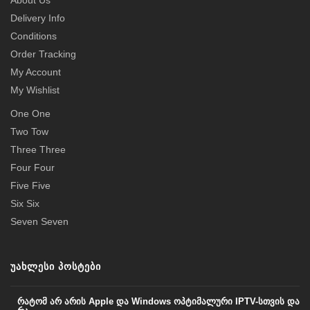
About Us
Delivery Info
Conditions
Order Tracking
My Account
My Wishlist
One One
Two Tow
Three Three
Four Four
Five Five
Six Six
Seven Seven
ᲣᲐᲮᲚᲔᲡᲘ ᲞᲝᲡᲢᲔᲑᲘ
რატომ არ არის Apple და Windows ოპტიმალური IPTV-სთვის და