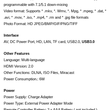
programmable with 7.1/5.1 down-mixing
Video format: Supports * .mkv, *. Wmv, *. Mpg, * .mpeg, * .dat, *
.avi, * .mov, * .iso, * .mp4, * .rm and * .jpg file formats
Photo Format: HD JPEG/BMP/GIF/PNG/TIFF
Interface
AV, DC Power Port, HD, LAN, TF card, USB2.0,
USB3.0
Other Features
Language: Multi-language
HDMI Version: 2.0
Other Functions: DLNA, ISO Files, Miracast
Power Consumption.: 6W
Power
Power Supply: Charge Adapter
Power Type: External Power Adapter Mode
Remote Controller Battery: 2 x AAA Battery ( not included )