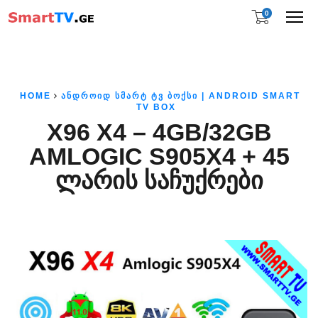
0
Me
HOME
ᲐᲜᲓᲠᲝᲘᲓ ᲡᲛᲐᲠᲢ ᲢᲕ ᲑᲝᲥᲡᲘ | ANDROID SMART
TV BOX
X96 X4 – 4GB/32GB
AMLOGIC S905X4 + 45
ᲚᲐᲠᲘᲡ ᲡᲐᲩᲣᲥᲠᲔᲑᲘ