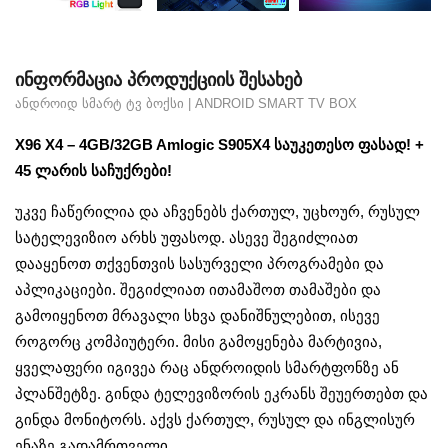
ᲘᲜᲤᲝᲠᲛᲐᲪᲘᲐ ᲞᲠᲝᲓᲣᲥᲪᲘᲘᲡ ᲨᲔᲡᲐᲮᲔᲑ
ᲐᲜᲓᲠᲝᲘᲓ ᲡᲛᲐᲠᲢ ᲢᲕ ᲑᲝᲥᲡᲘ | ANDROID SMART TV BOX
X96 X4 – 4GB/32GB Amlogic S905X4 საუკეთესო ფასად! +
45 ლარის საჩუქრები!
უკვე ჩაწერილია და აჩვენებს ქართულ, უცხოურ, რუსულ
სატელევიზიო არხს უფასოდ. ასევე შეგიძლიათ
დააყენოთ თქვენთვის სასურველი პროგრამები და
აპლიკაციები. შეგიძლიათ ითამაშოთ თამაშები და
გამოიყენოთ მრავალი სხვა დანიშნულებით, ისევე
როგორც კომპიუტერი. მისი გამოყენება მარტივია,
ყველაფერი იგივეა რაც ანდროიდის სმარტფონზე ან
პლანშეტზე. გინდა ტელევიზორის ეკრანს შეუერთებთ და
გინდა მონიტორს. აქვს ქართულ, რუსულ და ინგლისურ
ენაზე გადამრთველი.