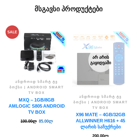
ᲛᲡᲒᲐᲕᲡᲘ ᲞᲠᲝᲓᲣᲥᲢᲔᲑᲘ
SALE
ᲐᲠ ᲐᲠᲘᲡ
ᲒᲐᲧᲘᲓᲕᲐᲨᲘ
ᲐᲜᲓᲠᲝᲘᲓ ᲡᲛᲐᲠᲢ ᲢᲕ
ᲑᲝᲥᲡᲘ | ANDROID SMART
TV BOX
ᲐᲜᲓᲠᲝᲘᲓ ᲡᲛᲐᲠᲢ ᲢᲕ
MXQ – 1GB/8GB
ᲑᲝᲥᲡᲘ | ANDROID SMART
AMLOGIC S805 ANDROID
TV BOX
TV BOX
X96 MATE – 4GB/32GB
ALLWINNER H616 + 45
100.00
ლ
85.00
ლ
ᲚᲐᲠᲘᲡ ᲡᲐᲩᲣᲥᲠᲔᲑᲘ
200.00
ლ