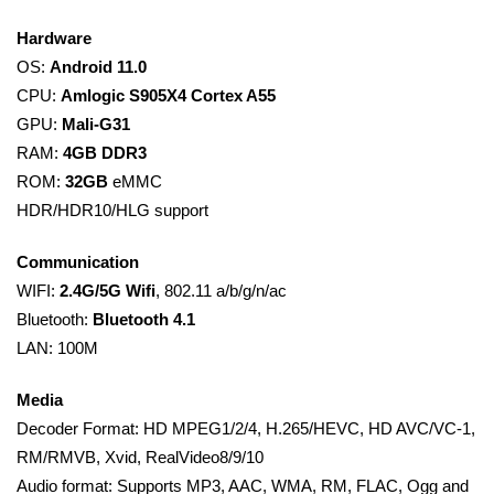
Hardware
OS:
Android 11.0
CPU:
Amlogic S905X4 Cortex A55
GPU:
Mali-G31
RAM:
4GB DDR3
ROM:
32GB
eMMC
HDR/HDR10/HLG support
Communication
WIFI:
2.4G/5G Wifi
, 802.11 a/b/g/n/ac
Bluetooth:
Bluetooth 4.1
LAN: 100M
Media
Decoder Format: HD MPEG1/2/4, H.265/HEVC, HD AVC/VC-1,
RM/RMVB, Xvid, RealVideo8/9/10
Audio format: Supports MP3, AAC, WMA, RM, FLAC, Ogg and