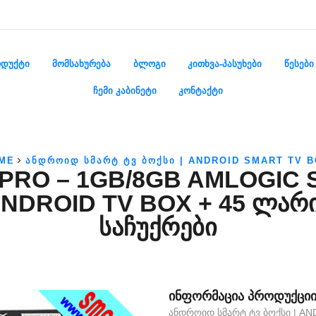
ᲓᲣᲥᲢᲘ
ᲛᲝᲛᲡᲐᲮᲣᲠᲔᲑᲐ
ᲑᲚᲝᲒᲘ
ᲙᲘᲗᲮᲕᲐ-ᲞᲐᲡᲣᲮᲔᲑᲘ
ᲬᲔᲡᲔᲑᲘ
ᲩᲔᲛᲘ ᲙᲐᲑᲘᲜᲔᲢᲘ
ᲙᲝᲜᲢᲐᲥᲢᲘ
ME
ᲐᲜᲓᲠᲝᲘᲓ ᲡᲛᲐᲠᲢ ᲢᲕ ᲑᲝᲥᲡᲘ | ANDROID SMART TV 
PRO – 1GB/8GB AMLOGIC 
NDROID TV BOX + 45 ᲚᲐᲠ
ᲡᲐᲩᲣᲥᲠᲔᲑᲘ
ᲘᲜᲤᲝᲠᲛᲐᲪᲘᲐ ᲞᲠᲝᲓᲣᲥᲪᲘᲘᲡ
ᲐᲜᲓᲠᲝᲘᲓ ᲡᲛᲐᲠᲢ ᲢᲕ ᲑᲝᲥᲡᲘ | A