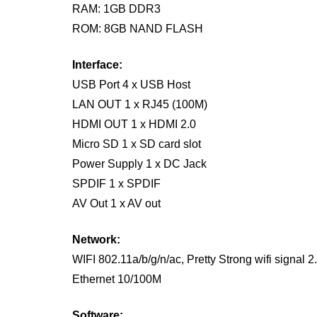
RAM: 1GB DDR3
ROM: 8GB NAND FLASH
Interface:
USB Port 4 x USB Host
LAN OUT 1 x RJ45 (100M)
HDMI OUT 1 x HDMI 2.0
Micro SD 1 x SD card slot
Power Supply 1 x DC Jack
SPDIF 1 x SPDIF
AV Out 1 x AV out
Network:
WIFI 802.11a/b/g/n/ac, Pretty Strong wifi signal 
Ethernet 10/100M
Software: