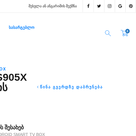
ᲨᲔᲡᲕᲚᲐ ᲐᲜ ᲐᲜᲒᲐᲠᲘᲨᲘᲡ ᲨᲔᲥᲛᲜᲐ
ᲡᲐᲡᲐᲠᲒᲔᲑᲚᲝ
0
BOX
S905X
ᲘᲡ
ᲬᲘᲜᲐ ᲒᲕᲔᲠᲓᲖᲔ ᲓᲐᲑᲠᲣᲜᲔᲑᲐ
 ᲨᲔᲡᲐᲮᲔᲑ
NDROID SMART TV BOX