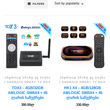
Sort by popularity
FILTERS
ᲐᲜᲓᲠᲝᲘᲓ ᲡᲛᲐᲠᲢ ᲢᲕ ᲑᲝᲥᲡᲘ
ᲐᲜᲓᲠᲝᲘᲓ ᲡᲛᲐᲠᲢ ᲢᲕ ᲑᲝᲥᲡᲘ
| ANDROID SMART TV BOX
| ANDROID SMART TV BOX
TOX3 – 4GB/32GB
HK1 X4 – 4GB/128GB
AMLOGIC S905X4 + 45
AMLOGIC S905X4 + 45
ᲚᲐᲠᲘᲡ ᲡᲐᲩᲣᲥᲠᲔᲑᲘ
ᲚᲐᲠᲘᲡ ᲡᲐᲩᲣᲥᲠᲔᲑᲘ
300.00
ლ
330.00
ლ