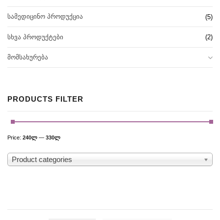
ᲡᲐᲛᲔᲓᲘᲪᲘᲜᲝ ᲞᲠᲝᲓᲣᲥᲪᲘᲐ
(5)
ᲡᲮᲕᲐ ᲞᲠᲝᲓᲣᲥᲢᲔᲑᲘ
(2)
ᲛᲝᲛᲡᲐᲮᲣᲠᲔᲑᲐ
PRODUCTS FILTER
Price:
240ლ
—
330ლ
Product categories