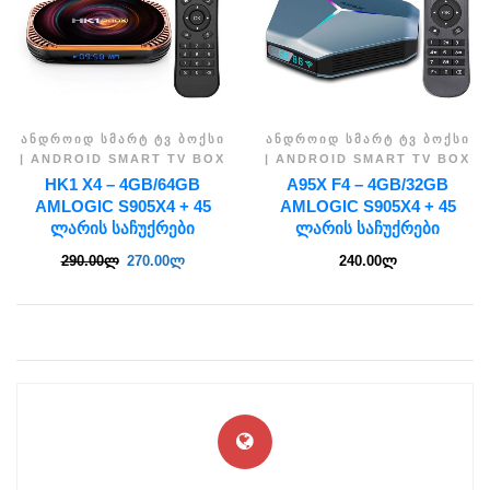
ᲐᲜᲓᲠᲝᲘᲓ ᲡᲛᲐᲠᲢ ᲢᲕ ᲑᲝᲥᲡᲘ
ᲐᲜᲓᲠᲝᲘᲓ ᲡᲛᲐᲠᲢ ᲢᲕ ᲑᲝᲥᲡᲘ
| ANDROID SMART TV BOX
| ANDROID SMART TV BOX
HK1 X4 – 4GB/64GB
A95X F4 – 4GB/32GB
AMLOGIC S905X4 + 45
AMLOGIC S905X4 + 45
ᲚᲐᲠᲘᲡ ᲡᲐᲩᲣᲥᲠᲔᲑᲘ
ᲚᲐᲠᲘᲡ ᲡᲐᲩᲣᲥᲠᲔᲑᲘ
290.00
ლ
270.00
ლ
240.00
ლ