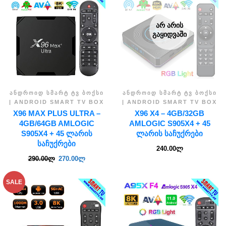
ᲐᲠ ᲐᲠᲘᲡ
ᲒᲐᲧᲘᲓᲕᲐᲨᲘ
ᲐᲜᲓᲠᲝᲘᲓ ᲡᲛᲐᲠᲢ ᲢᲕ ᲑᲝᲥᲡᲘ
ᲐᲜᲓᲠᲝᲘᲓ ᲡᲛᲐᲠᲢ ᲢᲕ ᲑᲝᲥᲡᲘ
| ANDROID SMART TV BOX
| ANDROID SMART TV BOX
X96 MAX PLUS ULTRA –
X96 X4 – 4GB/32GB
4GB/64GB AMLOGIC
AMLOGIC S905X4 + 45
S905X4 + 45 ᲚᲐᲠᲘᲡ
ᲚᲐᲠᲘᲡ ᲡᲐᲩᲣᲥᲠᲔᲑᲘ
ᲡᲐᲩᲣᲥᲠᲔᲑᲘ
240.00
ლ
290.00
ლ
270.00
ლ
SALE