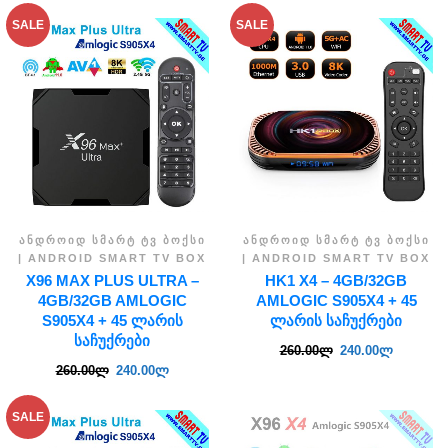
SALE
SALE
ᲐᲜᲓᲠᲝᲘᲓ ᲡᲛᲐᲠᲢ ᲢᲕ ᲑᲝᲥᲡᲘ
ᲐᲜᲓᲠᲝᲘᲓ ᲡᲛᲐᲠᲢ ᲢᲕ ᲑᲝᲥᲡᲘ
| ANDROID SMART TV BOX
| ANDROID SMART TV BOX
X96 MAX PLUS ULTRA –
HK1 X4 – 4GB/32GB
4GB/32GB AMLOGIC
AMLOGIC S905X4 + 45
S905X4 + 45 ᲚᲐᲠᲘᲡ
ᲚᲐᲠᲘᲡ ᲡᲐᲩᲣᲥᲠᲔᲑᲘ
ᲡᲐᲩᲣᲥᲠᲔᲑᲘ
260.00
ლ
240.00
ლ
260.00
ლ
240.00
ლ
SALE