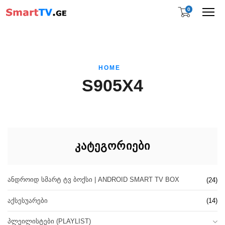
0
Me
HOME
S905X4
ᲙᲐᲢᲔᲒᲝᲠᲘᲔᲑᲘ
ᲐᲜᲓᲠᲝᲘᲓ ᲡᲛᲐᲠᲢ ᲢᲕ ᲑᲝᲥᲡᲘ | ANDROID SMART TV BOX
(24)
ᲐᲥᲡᲔᲡᲣᲐᲠᲔᲑᲘ
(14)
ᲞᲚᲔᲘᲚᲘᲡᲢᲔᲑᲘ (PLAYLIST)