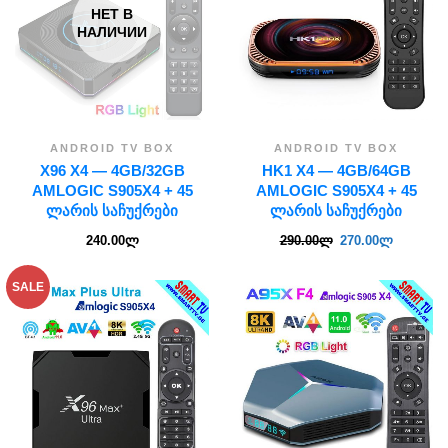
НЕТ В
НАЛИЧИИ
ANDROID TV BOX
ANDROID TV BOX
X96 X4 — 4GB/32GB
HK1 X4 — 4GB/64GB
AMLOGIC S905X4 + 45
AMLOGIC S905X4 + 45
ᲚᲐᲠᲘᲡ ᲡᲐᲩᲣᲥᲠᲔᲑᲘ
ᲚᲐᲠᲘᲡ ᲡᲐᲩᲣᲥᲠᲔᲑᲘ
240.00
ლ
290.00
ლ
270.00
ლ
SALE