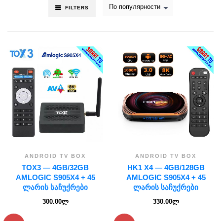
По популярности
FILTERS
ANDROID TV BOX
ANDROID TV BOX
TOX3 — 4GB/32GB
HK1 X4 — 4GB/128GB
AMLOGIC S905X4 + 45
AMLOGIC S905X4 + 45
ᲚᲐᲠᲘᲡ ᲡᲐᲩᲣᲥᲠᲔᲑᲘ
ᲚᲐᲠᲘᲡ ᲡᲐᲩᲣᲥᲠᲔᲑᲘ
300.00
ლ
330.00
ლ