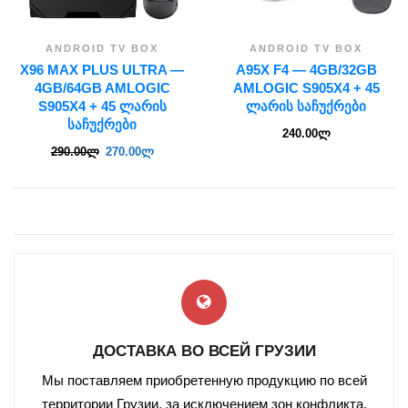
ANDROID TV BOX
ANDROID TV BOX
X96 MAX PLUS ULTRA —
A95X F4 — 4GB/32GB
4GB/64GB AMLOGIC
AMLOGIC S905X4 + 45
S905X4 + 45 ᲚᲐᲠᲘᲡ
ᲚᲐᲠᲘᲡ ᲡᲐᲩᲣᲥᲠᲔᲑᲘ
ᲡᲐᲩᲣᲥᲠᲔᲑᲘ
240.00
ლ
290.00
ლ
270.00
ლ
ДОСТАВКА ВО ВСЕЙ ГРУЗИИ
Мы поставляем приобретенную продукцию по всей
территории Грузии, за исключением зон конфликта.