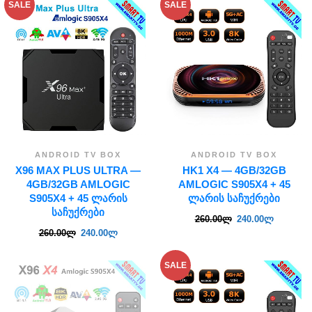
SALE
SALE
ANDROID TV BOX
ANDROID TV BOX
X96 MAX PLUS ULTRA —
HK1 X4 — 4GB/32GB
4GB/32GB AMLOGIC
AMLOGIC S905X4 + 45
S905X4 + 45 ᲚᲐᲠᲘᲡ
ᲚᲐᲠᲘᲡ ᲡᲐᲩᲣᲥᲠᲔᲑᲘ
ᲡᲐᲩᲣᲥᲠᲔᲑᲘ
260.00
ლ
240.00
ლ
260.00
ლ
240.00
ლ
SALE