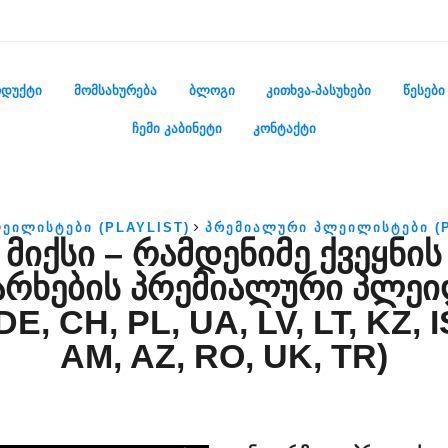
ᲓᲣᲥᲢᲘ
ᲛᲝᲛᲡᲐᲮᲣᲠᲔᲑᲐ
ᲑᲚᲝᲒᲘ
ᲙᲘᲗᲮᲕᲐ-ᲞᲐᲡᲣᲮᲔᲑᲘ
ᲬᲔᲡᲔᲑᲘ
ᲩᲔᲛᲘ ᲙᲐᲑᲘᲜᲔᲢᲘ
ᲙᲝᲜᲢᲐᲥᲢᲘ
ᲔᲘᲚᲘᲡᲢᲔᲑᲘ (PLAYLIST)
ᲞᲠᲔᲛᲘᲐᲚᲣᲠᲘ ᲞᲚᲔᲘᲚᲘᲡᲢᲔᲑᲘ (
ᲛᲘᲥᲡᲘ – ᲠᲐᲛᲓᲔᲜᲘᲛᲔ ᲥᲕᲔᲧᲜᲘᲡ
ᲠᲮᲔᲑᲘᲡ ᲞᲠᲔᲛᲘᲐᲚᲣᲠᲘ ᲞᲚᲔ
DE, CH, PL, UA, LV, LT, KZ, I
AM, AZ, RO, UK, TR)