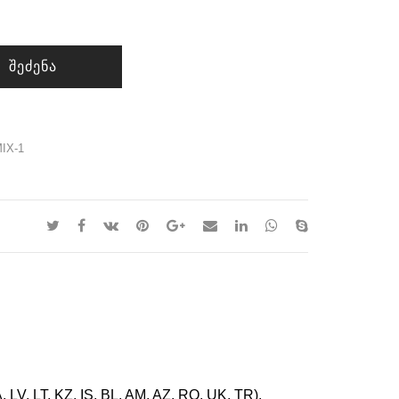
ᲨᲔᲫᲔᲜᲐ
IX-1
 LT, KZ, IS, BL, AM, AZ, RO, UK, TR).