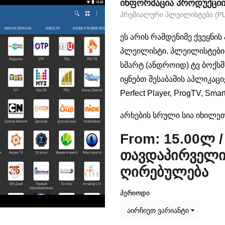
ᲘᲜᲤᲝᲠᲛᲐᲪᲘᲐ ᲞᲠᲝᲓᲣᲥᲪᲘᲘᲡ
ᲞᲠᲔᲛᲘᲐᲚᲣᲠᲘ ᲞᲚᲔᲘᲚᲘᲡᲢᲔᲑᲘ (PL
ეს არის რამდენიმე ქვეყნ
პლეილისტი. პლეილისტები (
სმარტ (ანდროიდ) ტვ ბოქსშ
იყნებთ შესაბამის აპლიკაცი
Perfect Player, ProgTV, Smar
არხების სრული სია იხილე
From:
15.00
ლ
თავდაპირველი
ღირებულება
ᲞᲔᲠᲘᲝᲓᲘ