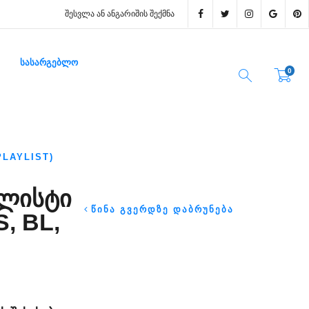
ᲨᲔᲡᲕᲚᲐ ᲐᲜ ᲐᲜᲒᲐᲠᲘᲨᲘᲡ ᲨᲔᲥᲛᲜᲐ
ᲡᲐᲡᲐᲠᲒᲔᲑᲚᲝ
0
PLAYLIST)
ᲘᲚᲘᲡᲢᲘ
ᲬᲘᲜᲐ ᲒᲕᲔᲠᲓᲖᲔ ᲓᲐᲑᲠᲣᲜᲔᲑᲐ
S, BL,