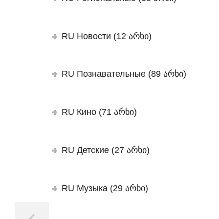
RU Новости (12 არხი)
RU Познавательные (89 არხი)
RU Кино (71 არხი)
RU Детские (27 არხი)
RU Музыка (29 არხი)