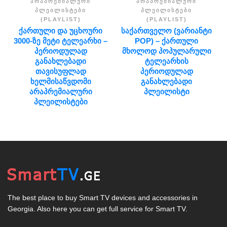
ᲐᲠᲐᲞᲠᲔᲛᲘᲐᲚᲣᲠᲘ
ᲐᲠᲐᲞᲠᲔᲛᲘᲐᲚᲣᲠᲘ
ᲞᲚᲔᲘᲚᲘᲡᲢᲔᲑᲘ
ᲞᲚᲔᲘᲚᲘᲡᲢᲔᲑᲘ
(PLAYLIST)
(PLAYLIST)
ᲥᲐᲠᲗᲣᲚᲘ ᲓᲐ ᲣᲪᲮᲝᲣᲠᲘ
ᲡᲐᲥᲐᲠᲗᲕᲔᲚᲝ (ᲕᲐᲠᲘᲐᲜᲢᲘ
3000-ᲖᲔ ᲛᲔᲢᲘ ᲢᲔᲚᲔᲐᲠᲮᲘ –
POP) – ᲥᲐᲠᲗᲣᲚᲘ
ᲞᲔᲠᲘᲝᲓᲣᲚᲐᲓ
ᲛᲮᲝᲚᲝᲓ ᲞᲝᲞᲣᲚᲐᲠᲣᲚᲘ
ᲒᲐᲜᲐᲮᲚᲔᲑᲐᲓᲘ
ᲢᲔᲚᲔᲐᲠᲮᲘᲡ
ᲗᲐᲕᲘᲡᲣᲤᲚᲐᲓ
ᲞᲔᲠᲘᲝᲓᲣᲚᲐᲓ
ᲮᲔᲚᲛᲘᲡᲐᲬᲕᲓᲝᲛᲘ
ᲒᲐᲜᲐᲮᲚᲔᲑᲐᲓᲘ
ᲐᲠᲐᲞᲠᲔᲛᲘᲐᲚᲣᲠᲘ
ᲞᲚᲔᲘᲚᲘᲡᲢᲘ
ᲞᲚᲔᲘᲚᲘᲡᲢᲔᲑᲘ
The best place to buy Smart TV devices and accessories in
Georgia. Also here you can get full service for Smart TV.