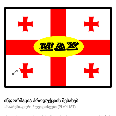
ᲘᲜᲤᲝᲠᲛᲐᲪᲘᲐ ᲞᲠᲝᲓᲣᲥᲪᲘᲘᲡ ᲨᲔᲡᲐᲮᲔᲑ
ᲐᲠᲐᲞᲠᲔᲛᲘᲐᲚᲣᲠᲘ ᲞᲚᲔᲘᲚᲘᲡᲢᲔᲑᲘ (PLAYLIST)