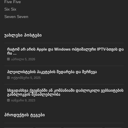
Five Five
Six Six
Seven Seven
ᲣᲐᲮᲚᲔᲡᲘ ᲞᲝᲡᲢᲔᲑᲘ
რატომ არ არის Apple და Windows ოპტიმალური IPTV-სთვის და
რა ...
აპრილი 5, 2026
პლეილისტების პაკეტების შედარება და შერჩევა
ოქტომბერი 5, 2025
სხვადასხვა ქვეყნებში ან კომპანიაში დაბლოკილი ვებსაიტების
განბლოკვის შესაძლებლობა
იანვარი 9, 2023
ᲞᲠᲝᲓᲣᲥᲢᲘᲡ ᲢᲔᲒᲔᲑᲘ