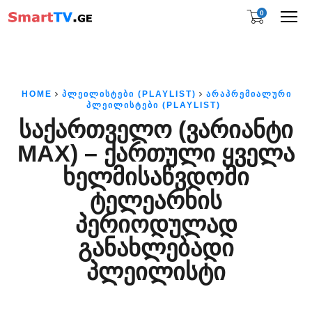
0
Me
HOME
ᲞᲚᲔᲘᲚᲘᲡᲢᲔᲑᲘ (PLAYLIST)
ᲐᲠᲐᲞᲠᲔᲛᲘᲐᲚᲣᲠᲘ
ᲞᲚᲔᲘᲚᲘᲡᲢᲔᲑᲘ (PLAYLIST)
ᲡᲐᲥᲐᲠᲗᲕᲔᲚᲝ (ᲕᲐᲠᲘᲐᲜᲢᲘ
MAX) – ᲥᲐᲠᲗᲣᲚᲘ ᲧᲕᲔᲚᲐ
ᲮᲔᲚᲛᲘᲡᲐᲬᲕᲓᲝᲛᲘ
ᲢᲔᲚᲔᲐᲠᲮᲘᲡ
ᲞᲔᲠᲘᲝᲓᲣᲚᲐᲓ
ᲒᲐᲜᲐᲮᲚᲔᲑᲐᲓᲘ
ᲞᲚᲔᲘᲚᲘᲡᲢᲘ