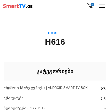
0
Me
HOME
H616
ᲙᲐᲢᲔᲒᲝᲠᲘᲔᲑᲘ
ᲐᲜᲓᲠᲝᲘᲓ ᲡᲛᲐᲠᲢ ᲢᲕ ᲑᲝᲥᲡᲘ | ANDROID SMART TV BOX
(24)
ᲐᲥᲡᲔᲡᲣᲐᲠᲔᲑᲘ
(14)
ᲞᲚᲔᲘᲚᲘᲡᲢᲔᲑᲘ (PLAYLIST)