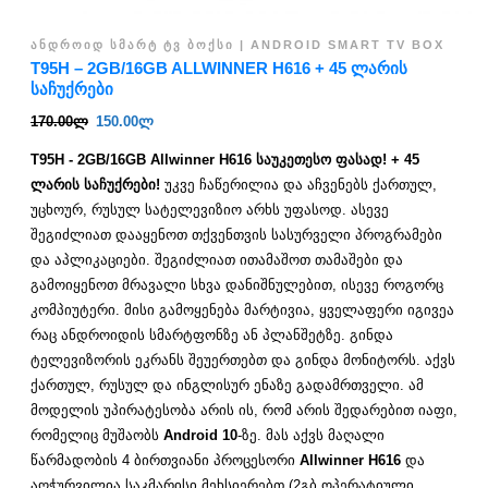
ᲐᲜᲓᲠᲝᲘᲓ ᲡᲛᲐᲠᲢ ᲢᲕ ᲑᲝᲥᲡᲘ | ANDROID SMART TV BOX
T95H – 2GB/16GB ALLWINNER H616 + 45 ᲚᲐᲠᲘᲡ
ᲡᲐᲩᲣᲥᲠᲔᲑᲘ
170.00
ლ
150.00
ლ
T95H - 2GB/16GB Allwinner H616 საუკეთესო ფასად! + 45
ლარის საჩუქრები!
უკვე ჩაწერილია და აჩვენებს ქართულ,
უცხოურ, რუსულ სატელევიზიო არხს უფასოდ. ასევე
შეგიძლიათ დააყენოთ თქვენთვის სასურველი პროგრამები
და აპლიკაციები. შეგიძლიათ ითამაშოთ თამაშები და
გამოიყენოთ მრავალი სხვა დანიშნულებით, ისევე როგორც
კომპიუტერი. მისი გამოყენება მარტივია, ყველაფერი იგივეა
რაც ანდროიდის სმარტფონზე ან პლანშეტზე. გინდა
ტელევიზორის ეკრანს შეუერთებთ და გინდა მონიტორს. აქვს
ქართულ, რუსულ და ინგლისურ ენაზე გადამრთველი. ამ
მოდელის უპირატესობა არის ის, რომ არის შედარებით იაფი,
რომელიც მუშაობს
Android 10
-ზე. მას აქვს მაღალი
წარმადობის 4 ბირთვიანი პროცესორი
Allwinner H616
და
აღჭურვილია საკმარისი მეხსიერებთ (2გბ ოპერატიული