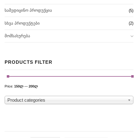
ᲡᲐᲛᲔᲓᲘᲪᲘᲜᲝ ᲞᲠᲝᲓᲣᲥᲪᲘᲐ
(5)
ᲡᲮᲕᲐ ᲞᲠᲝᲓᲣᲥᲢᲔᲑᲘ
(2)
ᲛᲝᲛᲡᲐᲮᲣᲠᲔᲑᲐ
PRODUCTS FILTER
Price:
150ლ
—
200ლ
Product categories