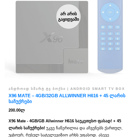
ᲐᲠ ᲐᲠᲘᲡ
ᲒᲐᲧᲘᲓᲕᲐᲨᲘ
ᲐᲜᲓᲠᲝᲘᲓ ᲡᲛᲐᲠᲢ ᲢᲕ ᲑᲝᲥᲡᲘ | ANDROID SMART TV BOX
X96 MATE – 4GB/32GB ALLWINNER H616 + 45 ᲚᲐᲠᲘᲡ
ᲡᲐᲩᲣᲥᲠᲔᲑᲘ
200.00
ლ
X96 Mate - 4GB/GB Allwinner H616 საუკეთესო ფასად! + 45
ლარის საჩუქრები!
უკვე ჩაწერილია და აჩვენებს ქართულ,
უცხოურ, რუსულ სატელევიზიო არხს უფასოდ. ასევე