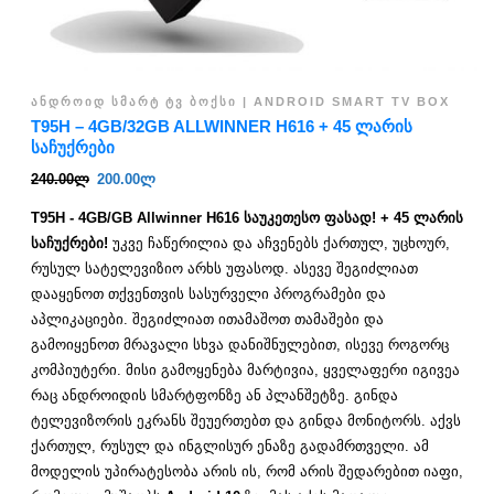
ᲐᲜᲓᲠᲝᲘᲓ ᲡᲛᲐᲠᲢ ᲢᲕ ᲑᲝᲥᲡᲘ | ANDROID SMART TV BOX
T95H – 4GB/32GB ALLWINNER H616 + 45 ᲚᲐᲠᲘᲡ
ᲡᲐᲩᲣᲥᲠᲔᲑᲘ
240.00
ლ
200.00
ლ
T95H - 4GB/GB Allwinner H616 საუკეთესო ფასად! + 45 ლარის
საჩუქრები!
უკვე ჩაწერილია და აჩვენებს ქართულ, უცხოურ,
რუსულ სატელევიზიო არხს უფასოდ. ასევე შეგიძლიათ
დააყენოთ თქვენთვის სასურველი პროგრამები და
აპლიკაციები. შეგიძლიათ ითამაშოთ თამაშები და
გამოიყენოთ მრავალი სხვა დანიშნულებით, ისევე როგორც
კომპიუტერი. მისი გამოყენება მარტივია, ყველაფერი იგივეა
რაც ანდროიდის სმარტფონზე ან პლანშეტზე. გინდა
ტელევიზორის ეკრანს შეუერთებთ და გინდა მონიტორს. აქვს
ქართულ, რუსულ და ინგლისურ ენაზე გადამრთველი. ამ
მოდელის უპირატესობა არის ის, რომ არის შედარებით იაფი,