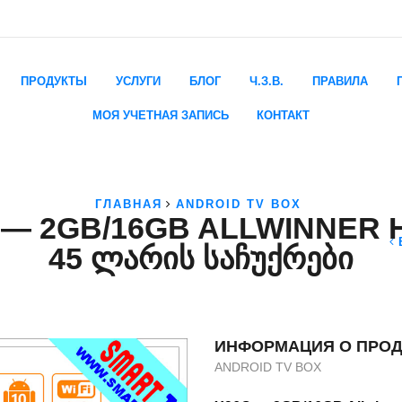
ПРОДУКТЫ
УСЛУГИ
БЛОГ
Ч.З.В.
ПРАВИЛА
МОЯ УЧЕТНАЯ ЗАПИСЬ
КОНТАКТ
ГЛАВНАЯ
ANDROID TV BOX
 — 2GB/16GB ALLWINNER H
45 ᲚᲐᲠᲘᲡ ᲡᲐᲩᲣᲥᲠᲔᲑᲘ
ИНФОРМАЦИЯ О ПРОД
ANDROID TV BOX