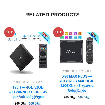
RELATED PRODUCTS
SALE
SALE
ANDROID TV BOX
X96 MAX PLUS —
4GB/32GB AMLOGIC
ANDROID TV BOX
S905X3 + 45 ᲚᲐᲠᲘᲡ
T95H — 4GB/32GB
ᲡᲐᲩᲣᲥᲠᲔᲑᲘ
ALLWINNER H616 + 45
ᲚᲐᲠᲘᲡ ᲡᲐᲩᲣᲥᲠᲔᲑᲘ
260.00
ლ
240.00
ლ
240.00
ლ
200.00
ლ