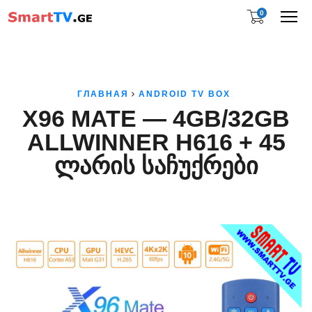
0
Me
ГЛАВНАЯ
ANDROID TV BOX
X96 MATE — 4GB/32GB
ALLWINNER H616 + 45
ᲚᲐᲠᲘᲡ ᲡᲐᲩᲣᲥᲠᲔᲑᲘ