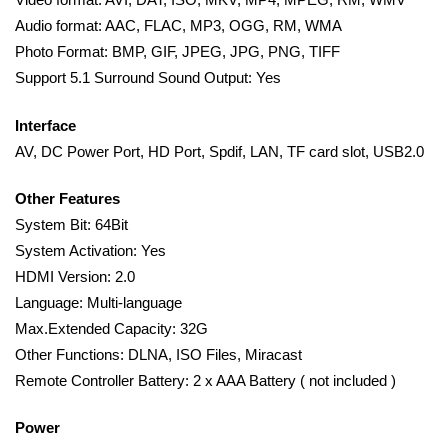
Video format: AVI, DAT, ISO, MKV, MP4, MPEG, RM, WMV
Audio format: AAC, FLAC, MP3, OGG, RM, WMA
Photo Format: BMP, GIF, JPEG, JPG, PNG, TIFF
Support 5.1 Surround Sound Output: Yes
Interface
AV, DC Power Port, HD Port, Spdif, LAN, TF card slot, USB2.0
Other Features
System Bit: 64Bit
System Activation: Yes
HDMI Version: 2.0
Language: Multi-language
Max.Extended Capacity: 32G
Other Functions: DLNA, ISO Files, Miracast
Remote Controller Battery: 2 x AAA Battery ( not included )
Power