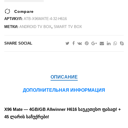
Compare
АРТИКУЛ:
ATB-X96MATE-4-32-H616
МЕТКИ:
ANDROID TV BOX
,
SMART TV BOX
SHARE SOCIAL
ОПИСАНИЕ
ДОПОЛНИТЕЛЬНАЯ ИНФОРМАЦИЯ
X96 Mate — 4GB/GB Allwinner H616 საუკეთესო ფასად! +
45 ლარის საჩუქრები!