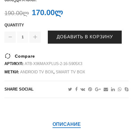
170.00
ლ
190.00
ლ
QUANTITY
ДОБАВИТЬ В КОРЗИНУ
Compare
АРТИКУЛ:
ATB-X96MAXPLUS-2-16-S905X3
МЕТКИ:
ANDROID TV BOX
,
SMART TV BOX
SHARE SOCIAL
ОПИСАНИЕ