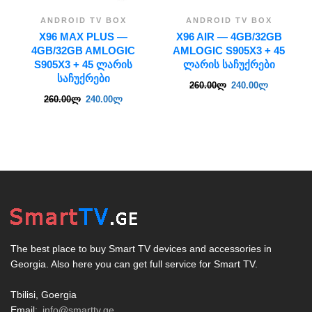
ANDROID TV BOX
ANDROID TV BOX
X96 MAX PLUS —
X96 AIR — 4GB/32GB
4GB/32GB AMLOGIC
AMLOGIC S905X3 + 45
S905X3 + 45 ᲚᲐᲠᲘᲡ
ᲚᲐᲠᲘᲡ ᲡᲐᲩᲣᲥᲠᲔᲑᲘ
ᲡᲐᲩᲣᲥᲠᲔᲑᲘ
260.00
ლ
240.00
ლ
260.00
ლ
240.00
ლ
The best place to buy Smart TV devices and accessories in
Georgia. Also here you can get full service for Smart TV.
Tbilisi, Goergia
Email:
info@smarttv.ge