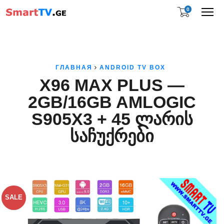
0
Me
ГЛАВНАЯ
ANDROID TV BOX
X96 MAX PLUS —
2GB/16GB AMLOGIC
S905X3 + 45 ᲚᲐᲠᲘᲡ
ᲡᲐᲩᲣᲥᲠᲔᲑᲘ
SALE