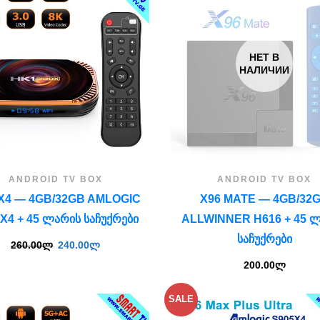
НЕТ В
НАЛИЧИИ
ANDROID TV BOX
ANDROID TV BOX
X4 — 4GB/32GB AMLOGIC
X96 MATE — 4GB/32
X4 + 45 ᲚᲐᲠᲘᲡ ᲡᲐᲩᲣᲥᲠᲔᲑᲘ
ALLWINNER H616 + 45 
ᲡᲐᲩᲣᲥᲠᲔᲑᲘ
260.00
ლ
240.00
ლ
200.00
ლ
SALE