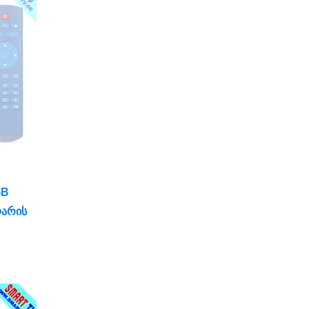
GB
ᲚᲐᲠᲘᲡ