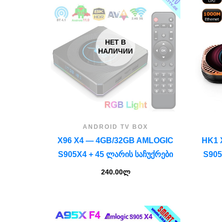
НЕТ В
НАЛИЧИИ
ANDROID TV BOX
X96 X4 — 4GB/32GB AMLOGIC
HK1 
S905X4 + 45 ᲚᲐᲠᲘᲡ ᲡᲐᲩᲣᲥᲠᲔᲑᲘ
S905
240.00
ლ