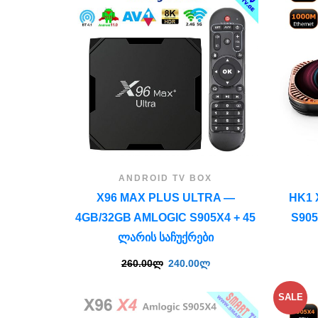
ANDROID TV BOX
X96 MAX PLUS ULTRA —
HK1 
4GB/32GB AMLOGIC S905X4 + 45
S905
ᲚᲐᲠᲘᲡ ᲡᲐᲩᲣᲥᲠᲔᲑᲘ
260.00
ლ
240.00
ლ
SALE