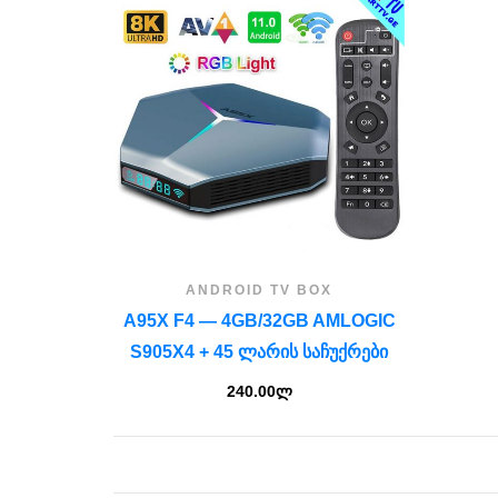
ANDROID TV BOX
A95X F4 — 4GB/32GB AMLOGIC
S905X4 + 45 ᲚᲐᲠᲘᲡ ᲡᲐᲩᲣᲥᲠᲔᲑᲘ
240.00
ლ