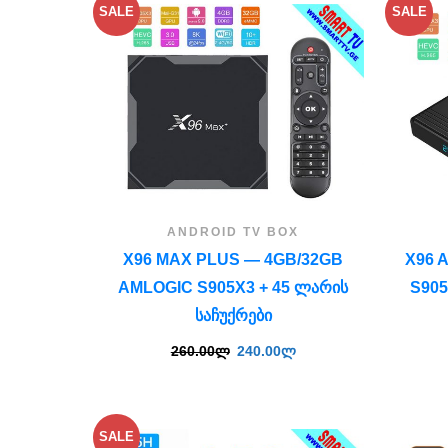
SALE
SALE
ANDROID TV BOX
X96 MAX PLUS — 4GB/32GB
X96 
AMLOGIC S905X3 + 45 ᲚᲐᲠᲘᲡ
S905
ᲡᲐᲩᲣᲥᲠᲔᲑᲘ
260.00
ლ
240.00
ლ
SALE