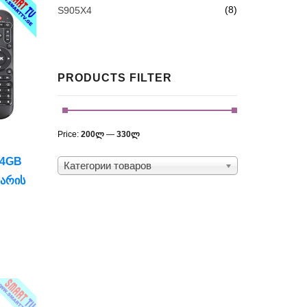
(8)
S905X4
PRODUCTS FILTER
Price:
200ლ
—
330ლ
64GB
Категории товаров
ᲚᲐᲠᲘᲡ