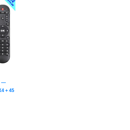
A —
4 + 45