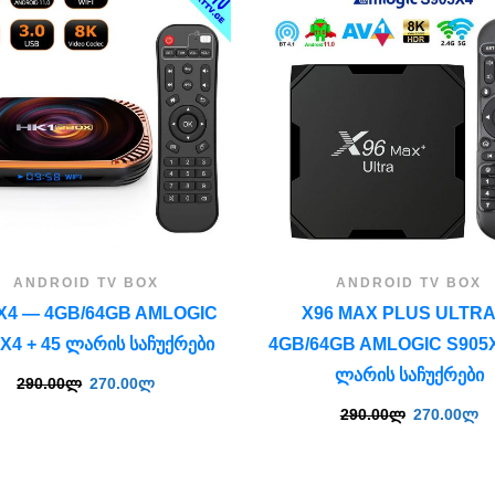
ANDROID TV BOX
ANDROID TV BOX
X4 — 4GB/64GB AMLOGIC
X96 MAX PLUS ULTR
X4 + 45 ᲚᲐᲠᲘᲡ ᲡᲐᲩᲣᲥᲠᲔᲑᲘ
4GB/64GB AMLOGIC S905X
ᲚᲐᲠᲘᲡ ᲡᲐᲩᲣᲥᲠᲔᲑᲘ
290.00
ლ
270.00
ლ
290.00
ლ
270.00
ლ