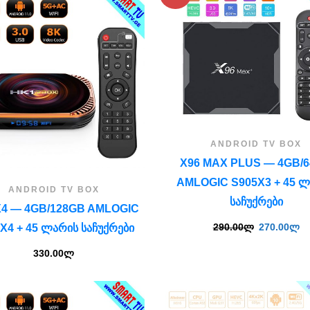
ANDROID TV BOX
X96 MAX PLUS — 4GB/
AMLOGIC S905X3 + 45 
ANDROID TV BOX
ᲡᲐᲩᲣᲥᲠᲔᲑᲘ
X4 — 4GB/128GB AMLOGIC
290.00
ლ
270.00
ლ
X4 + 45 ᲚᲐᲠᲘᲡ ᲡᲐᲩᲣᲥᲠᲔᲑᲘ
330.00
ლ