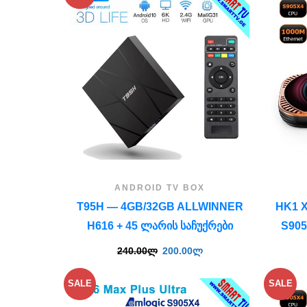
ANDROID TV BOX
T95H — 4GB/32GB ALLWINNER
HK1 
H616 + 45 ᲚᲐᲠᲘᲡ ᲡᲐᲩᲣᲥᲠᲔᲑᲘ
S905
240.00
ლ
200.00
ლ
SALE
SALE