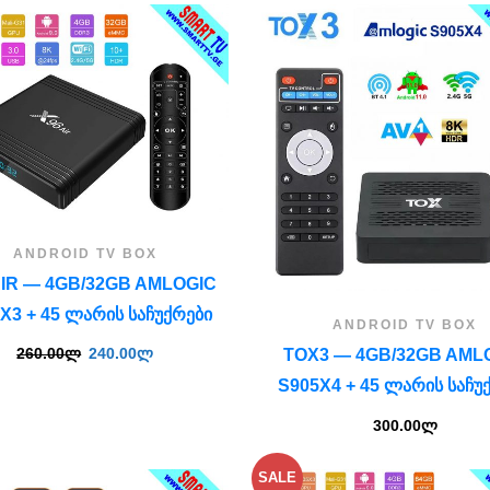
ANDROID TV BOX
AIR — 4GB/32GB AMLOGIC
X3 + 45 ᲚᲐᲠᲘᲡ ᲡᲐᲩᲣᲥᲠᲔᲑᲘ
ANDROID TV BOX
260.00
ლ
240.00
ლ
TOX3 — 4GB/32GB AML
S905X4 + 45 ᲚᲐᲠᲘᲡ ᲡᲐᲩᲣ
300.00
ლ
SALE