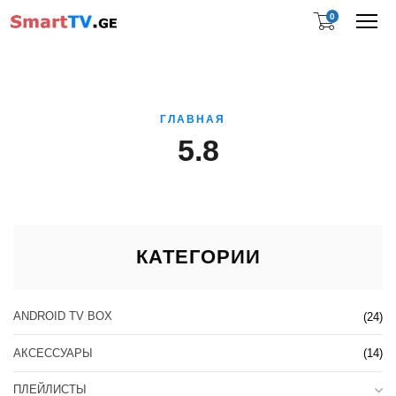
0
Me
ГЛАВНАЯ
5.8
КАТЕГОРИИ
ANDROID TV BOX
(24)
АКСЕССУАРЫ
(14)
ПЛЕЙЛИСТЫ