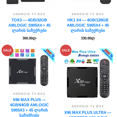
ANDROID TV BOX
ANDROID TV BOX
TOX3 — 4GB/32GB
HK1 X4 — 4GB/128GB
AMLOGIC S905X4 + 45
AMLOGIC S905X4 + 45
ᲚᲐᲠᲘᲡ ᲡᲐᲩᲣᲥᲠᲔᲑᲘ
ᲚᲐᲠᲘᲡ ᲡᲐᲩᲣᲥᲠᲔᲑᲘ
300.00
ლ
330.00
ლ
SALE
SALE
ANDROID TV BOX
X96 MAX PLUS —
4GB/64GB AMLOGIC
ANDROID TV BOX
S905X3 + 45 ᲚᲐᲠᲘᲡ
X96 MAX PLUS ULTRA —
ᲡᲐᲩᲣᲥᲠᲔᲑᲘ