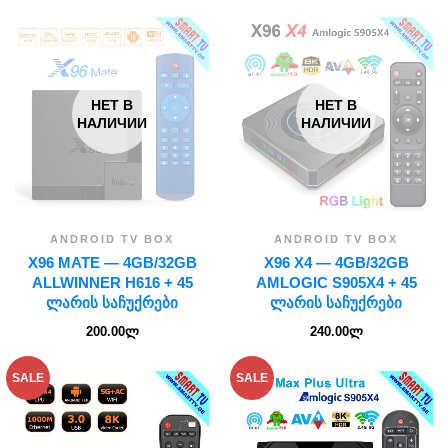
НЕТ В
НЕТ В
НАЛИЧИИ
НАЛИЧИИ
ANDROID TV BOX
ANDROID TV BOX
X96 MATE — 4GB/32GB
X96 X4 — 4GB/32GB
ALLWINNER H616 + 45
AMLOGIC S905X4 + 45
ᲚᲐᲠᲘᲡ ᲡᲐᲩᲣᲥᲠᲔᲑᲘ
ᲚᲐᲠᲘᲡ ᲡᲐᲩᲣᲥᲠᲔᲑᲘ
200.00
ლ
240.00
ლ
SALE
SALE