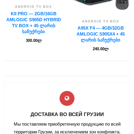
ANDROID TV BOX
KII PRO — 2GB/16GB
AMLOGIC S905D HYBRID
ANDROID TV BOX
TV BOX + 45 ᲚᲐᲠᲘᲡ
A95X F4 — 4GB/32GB
ᲡᲐᲩᲣᲥᲠᲔᲑᲘ
AMLOGIC S905X4 + 45
ᲚᲐᲠᲘᲡ ᲡᲐᲩᲣᲥᲠᲔᲑᲘ
300.00
ლ
240.00
ლ
ДОСТАВКА ВО ВСЕЙ ГРУЗИИ
Мы поставляем приобретенную продукцию по всей
территории Грузии, за исключением зон конфликта.