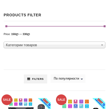
PRODUCTS FILTER
Price:
150ლ
—
330ლ
Категории товаров
По популярности
FILTERS
SALE
SALE