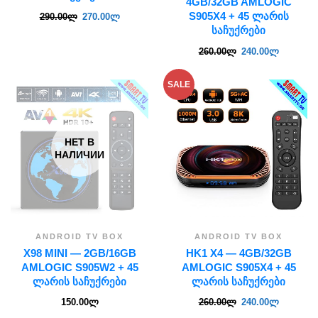
4GB/32GB AMLOGIC
S905X4 + 45 ᲚᲐᲠᲘᲡ
290.00
ლ
270.00
ლ
ᲡᲐᲩᲣᲥᲠᲔᲑᲘ
260.00
ლ
240.00
ლ
SALE
НЕТ В
НАЛИЧИИ
ANDROID TV BOX
ANDROID TV BOX
X98 MINI — 2GB/16GB
HK1 X4 — 4GB/32GB
AMLOGIC S905W2 + 45
AMLOGIC S905X4 + 45
ᲚᲐᲠᲘᲡ ᲡᲐᲩᲣᲥᲠᲔᲑᲘ
ᲚᲐᲠᲘᲡ ᲡᲐᲩᲣᲥᲠᲔᲑᲘ
150.00
ლ
260.00
ლ
240.00
ლ