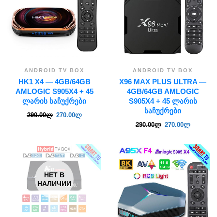
ANDROID TV BOX
ANDROID TV BOX
HK1 X4 — 4GB/64GB
X96 MAX PLUS ULTRA —
AMLOGIC S905X4 + 45
4GB/64GB AMLOGIC
ᲚᲐᲠᲘᲡ ᲡᲐᲩᲣᲥᲠᲔᲑᲘ
S905X4 + 45 ᲚᲐᲠᲘᲡ
ᲡᲐᲩᲣᲥᲠᲔᲑᲘ
290.00
ლ
270.00
ლ
290.00
ლ
270.00
ლ
НЕТ В
НАЛИЧИИ