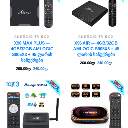
ANDROID TV BOX
ANDROID TV BOX
X96 MAX PLUS —
X96 AIR — 4GB/32GB
4GB/32GB AMLOGIC
AMLOGIC S905X3 + 45
S905X3 + 45 ᲚᲐᲠᲘᲡ
ᲚᲐᲠᲘᲡ ᲡᲐᲩᲣᲥᲠᲔᲑᲘ
ᲡᲐᲩᲣᲥᲠᲔᲑᲘ
260.00
ლ
240.00
ლ
260.00
ლ
240.00
ლ