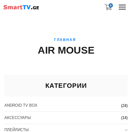
0
Me
ГЛАВНАЯ
AIR MOUSE
КАТЕГОРИИ
ANDROID TV BOX
(24)
АКСЕССУАРЫ
(14)
ПЛЕЙЛИСТЫ