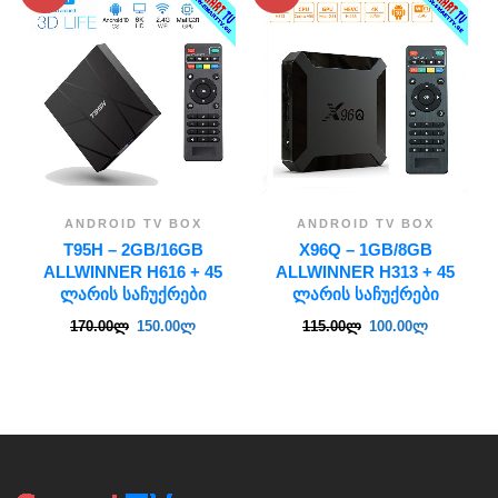
ANDROID TV BOX
ANDROID TV BOX
T95H – 2GB/16GB
X96Q – 1GB/8GB
ALLWINNER H616 + 45
ALLWINNER H313 + 45
ᲚᲐᲠᲘᲡ ᲡᲐᲩᲣᲥᲠᲔᲑᲘ
ᲚᲐᲠᲘᲡ ᲡᲐᲩᲣᲥᲠᲔᲑᲘ
170.00
ლ
150.00
ლ
115.00
ლ
100.00
ლ