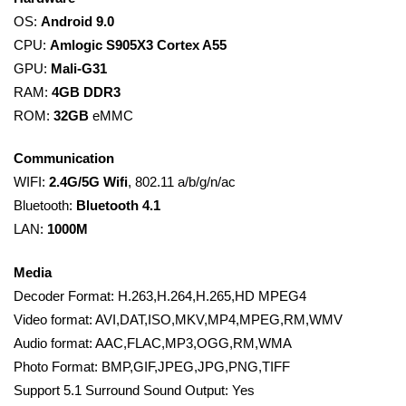
OS:
Android 9.0
CPU:
Amlogic S905X3 Cortex A55
GPU:
Mali-G31
RAM:
4GB DDR3
ROM:
32GB
eMMC
Communication
WIFI:
2.4G/5G Wifi
, 802.11 a/b/g/n/ac
Bluetooth:
Bluetooth 4.1
LAN:
1000M
Media
Decoder Format: H.263,H.264,H.265,HD MPEG4
Video format: AVI,DAT,ISO,MKV,MP4,MPEG,RM,WMV
Audio format: AAC,FLAC,MP3,OGG,RM,WMA
Photo Format: BMP,GIF,JPEG,JPG,PNG,TIFF
Support 5.1 Surround Sound Output: Yes