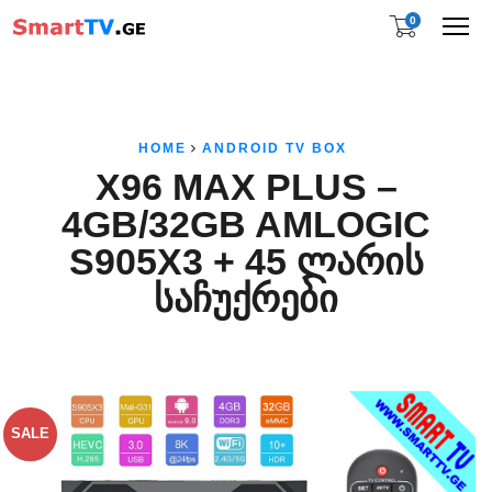
0
Me
HOME
ANDROID TV BOX
X96 MAX PLUS –
4GB/32GB AMLOGIC
S905X3 + 45 ᲚᲐᲠᲘᲡ
ᲡᲐᲩᲣᲥᲠᲔᲑᲘ
SALE