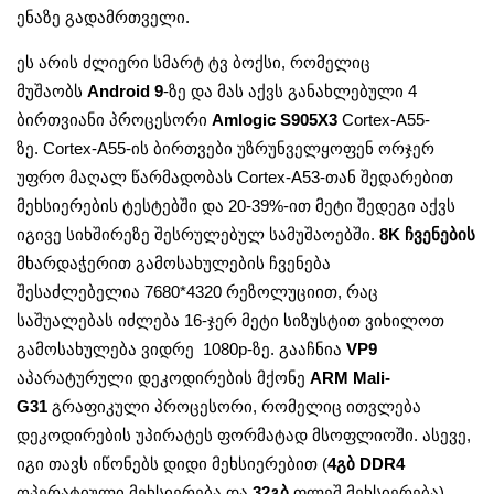
ენაზე გადამრთველი.
ეს არის ძლიერი სმარტ ტვ ბოქსი, რომელიც
მუშაობს
Android 9
-ზე და მას აქვს განახლებული 4
ბირთვიანი პროცესორი
Amlogic S905X3
Cortex-A55-
ზე. Cortex-A55-ის ბირთვები უზრუნველყოფენ ორჯერ
უფრო მაღალ წარმადობას Cortex-A53-თან შედარებით
მეხსიერების ტესტებში და 20-39%-ით მეტი შედეგი აქვს
იგივე სიხშირეზე შესრულებულ სამუშაოებში.
8K ჩვენების
მხარდაჭერით გამოსახულების ჩვენება
შესაძლებელია 7680*4320 რეზოლუციით, რაც
საშუალებას იძლება 16-ჯერ მეტი სიზუსტით ვიხილოთ
გამოსახულება ვიდრე 1080p-ზე. გააჩნია
VP9
აპარატურული დეკოდირების მქონე
ARM Mali-
G31
გრაფიკული პროცესორი, რომელიც ითვლება
დეკოდირების უპირატეს ფორმატად მსოფლიოში. ასევე,
იგი თავს იწონებს დიდი მეხსიერებით (
4
გბ
DDR4
ოპერატიული მეხსიერება და
32
გბ
ფლეშ მეხსიერება),