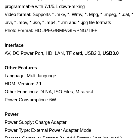
programmable with 7.1/5.1 down-mixing
Video format: Supports * .mkv, *. Wmv, *. Mpg, * .mpeg, * .dat, *
.avi, * .mov, * .iso, * .mp4, * .rm and * .jpg file formats
Photo Format: HD JPEG/BMP/GIF/PNG/TIFF
Interface
AV, DC Power Port, HD, LAN, TF card, USB2.0,
USB3.0
Other Features
Language: Multi-language
HDMI Version: 2.1
Other Functions: DLNA, ISO Files, Miracast
Power Consumption.: 6W
Power
Power Supply: Charge Adapter
Power Type: External Power Adapter Mode