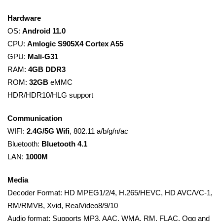
Hardware
OS:
Android 11.0
CPU:
Amlogic S905X4 Cortex A55
GPU:
Mali-G31
RAM:
4GB DDR3
ROM:
32GB
eMMC
HDR/HDR10/HLG support
Communication
WIFI:
2.4G/5G Wifi
, 802.11 a/b/g/n/ac
Bluetooth:
Bluetooth 4.1
LAN:
1000M
Media
Decoder Format: HD MPEG1/2/4, H.265/HEVC, HD AVC/VC-1,
RM/RMVB, Xvid, RealVideo8/9/10
Audio format: Supports MP3, AAC, WMA, RM, FLAC, Ogg and