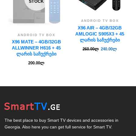
STOCK
ANDROID TV BOX
X96 AIR – 4GB/32GB
AMLOGIC S905X3 + 45
ANDROID TV BOX
ᲚᲐᲠᲘᲡ ᲡᲐᲩᲣᲥᲠᲔᲑᲘ
X96 MATE – 4GB/32GB
ALLWINNER H616 + 45
260.00
ლ
240.00
ლ
ᲚᲐᲠᲘᲡ ᲡᲐᲩᲣᲥᲠᲔᲑᲘ
200.00
ლ
The best place to buy Smart TV devices and accessories in
Georgia. Also here you can get full service for Smart TV.