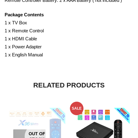
Remote Controller Battery: 2 x AAA Battery ( not included )
Package Contents
1 x TV Box
1 x Remote Control
1 x HDMI Cable
1 x Power Adapter
1 x English Manual
RELATED PRODUCTS
SALE
OUT OF