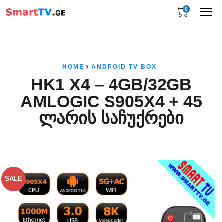
0
Me
HOME
ANDROID TV BOX
HK1 X4 – 4GB/32GB
AMLOGIC S905X4 + 45
ᲚᲐᲠᲘᲡ ᲡᲐᲩᲣᲥᲠᲔᲑᲘ
SALE