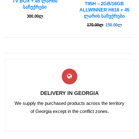
TV BOX + 45 ᲚᲐᲠᲘᲡ
T95H – 2GB/16GB
ᲡᲐᲩᲣᲥᲠᲔᲑᲘ
ALLWINNER H616 + 45
ᲚᲐᲠᲘᲡ ᲡᲐᲩᲣᲥᲠᲔᲑᲘ
300.00
ლ
170.00
ლ
150.00
ლ
DELIVERY IN GEORGIA
We supply the purchased products across the territory
of Georgia except in the conflict zones.