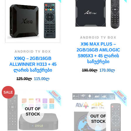
ANDROID TV BOX
X96 MAX PLUS –
2GB/16GB AMLOGIC
ANDROID TV BOX
S905X3 + 45 ᲚᲐᲠᲘᲡ
X96Q – 2GB/16GB
ᲡᲐᲩᲣᲥᲠᲔᲑᲘ
ALLWINNER H313 + 45
ᲚᲐᲠᲘᲡ ᲡᲐᲩᲣᲥᲠᲔᲑᲘ
190.00
ლ
170.00
ლ
125.00
ლ
115.00
ლ
SALE
OUT OF
STOCK
OUT OF
STOCK