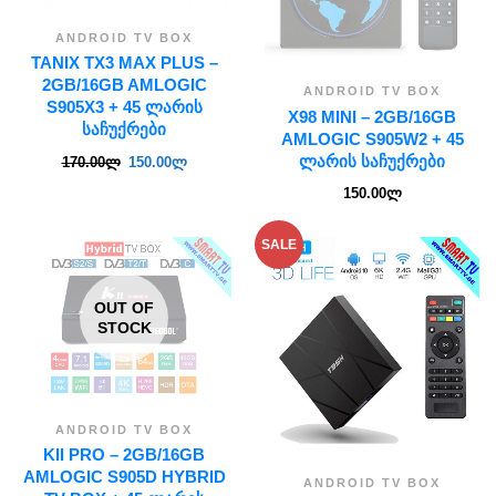
ANDROID TV BOX
TANIX TX3 MAX PLUS –
2GB/16GB AMLOGIC
ANDROID TV BOX
S905X3 + 45 ᲚᲐᲠᲘᲡ
X98 MINI – 2GB/16GB
ᲡᲐᲩᲣᲥᲠᲔᲑᲘ
AMLOGIC S905W2 + 45
ᲚᲐᲠᲘᲡ ᲡᲐᲩᲣᲥᲠᲔᲑᲘ
170.00
ლ
150.00
ლ
150.00
ლ
SALE
OUT OF
STOCK
ANDROID TV BOX
KII PRO – 2GB/16GB
AMLOGIC S905D HYBRID
ANDROID TV BOX