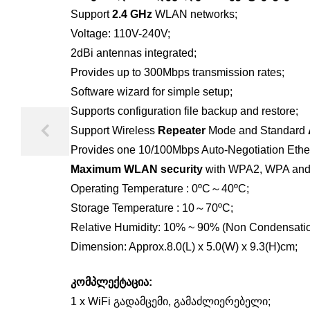
Support
2.4 GHz
WLAN networks;
Voltage: 110V-240V;
2dBi antennas integrated;
Provides up to 300Mbps transmission rates;
Software wizard for simple setup;
Supports configuration file backup and restore;
Support Wireless
Repeater
Mode and Standard
Provides one 10/100Mbps Auto-Negotiation Ethe
Maximum WLAN security
with WPA2, WPA and
Operating Temperature : 0ºC～40ºC;
Storage Temperature : 10～70ºC;
Relative Humidity: 10% ~ 90% (Non Condensatio
Dimension: Approx.8.0(L) x 5.0(W) x 9.3(H)cm;
კომპლექტაცია:
1 x WiFi გადამცემი, გამაძლიერებელი;