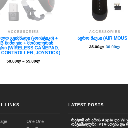
ACCESSORIES
ACCESSORIES
ᲔᲚᲝ ᲒᲔᲘᲛᲞᲐᲓᲘ (ᲯᲝᲘᲡᲢᲘᲙᲘ) +
ᲐᲔᲠᲝ ᲛᲐᲣᲡᲘ (AIR MOUS
B ᲛᲘᲛᲦᲔᲑᲘ + ᲛᲝᲑᲘᲚᲣᲠᲘᲡ
35.00
ლ
30.00
ლ
ᲔᲠᲘ (WIRELESS GAMEPAD,
 CONTROLLER, JOYSTICK)
50.00
ლ
–
55.00
ლ
L LINKS
LATEST POSTS
რატომ არ არის Apple და Wi
age
One One
ოპტიმალური IPTV-სთვის და რა