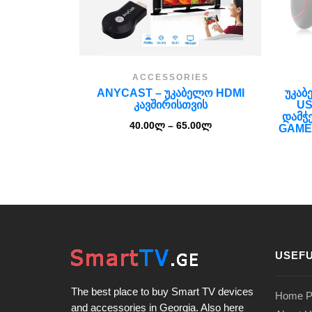
ACCESSORIES
ANYCAST – ᲣᲙᲐᲑᲔᲚᲝ HDMI
ᲣᲙᲐᲑ
ᲙᲐᲕᲨᲘᲠᲘᲡᲗᲕᲘᲡ
US
ᲓᲐᲛᲭ
40.00
ლ
–
65.00
ლ
GAME
USEFU
The best place to buy Smart TV devices
Home P
and accessories in Georgia. Also here