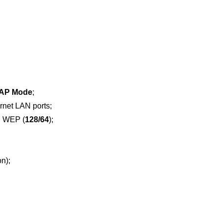
AP Mode
;
rnet LAN ports;
 WEP (
128/64
);
n);