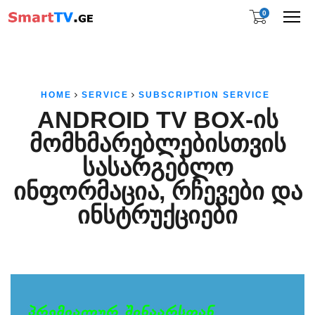
0
Me
HOME
SERVICE
SUBSCRIPTION SERVICE
ANDROID TV BOX-ᲘᲡ
ᲛᲝᲛᲮᲛᲐᲠᲔᲑᲚᲔᲑᲘᲡᲗᲕᲘᲡ
ᲡᲐᲡᲐᲠᲒᲔᲑᲚᲝ
ᲘᲜᲤᲝᲠᲛᲐᲪᲘᲐ, ᲠᲩᲔᲕᲔᲑᲘ ᲓᲐ
ᲘᲜᲡᲢᲠᲣᲥᲪᲘᲔᲑᲘ