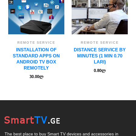
REMOTE SERVICE
REMOTE SERVICE
INSTALLATION OF
DISTANCE SERVICE BY
STANDARD APPS ON
MINUTES (1 MIN 0.70
ANDROID TV BOX
LARI)
REMOTELY
0.80
ლ
30.00
ლ
The best place to buy Smart TV devices and accessories in