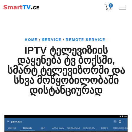
0
Me
HOME
SERVICE
REMOTE SERVICE
IPTV ᲢᲔᲚᲔᲕᲘᲖᲘᲘᲡ
ᲓᲐᲧᲔᲜᲔᲑᲐ ᲢᲕ ᲑᲝᲥᲡᲨᲘ,
ᲡᲛᲐᲠᲢ ᲢᲔᲚᲔᲕᲘᲖᲝᲠᲨᲘ ᲓᲐ
ᲡᲮᲕᲐ ᲛᲝᲬᲧᲝᲑᲘᲚᲝᲑᲐᲨᲘ
ᲓᲘᲡᲢᲐᲜᲪᲘᲣᲠᲐᲓ